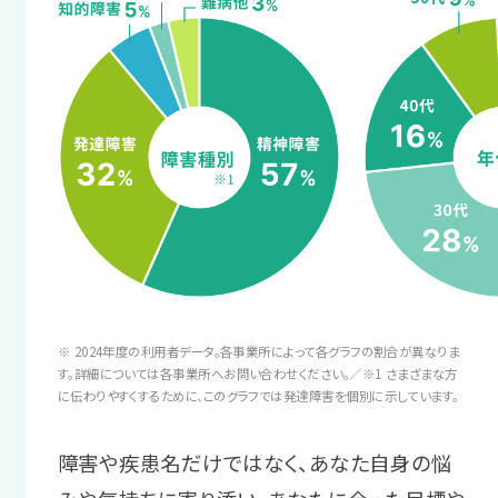
面接にはスタッフが同行し、業務指
サポート例
しまった生活リズムを整えます。
示方法の要望や業務量の不安など
職場には直接相談しにくいことや
を伝えるお手伝いをします。
ちょっとした悩みも、支援スタッフに
サポート例
ご相談いただけます。
プログラムを通して、自分に合った
4 職場定着ステージ
ヘルスケアやストレスへの対処法を
学びます。
業務の調整方法を
スタッフからのアドバイス
身につける
あなたにとって働きやすい環境を、
3 困りへの対処
時間をかけてじっくり探していきま
業務が増えて混乱してしまった時など、
※ 2024年度の利用者データ。各事業所によって各グラフの割合が異なりま
しょう！
職場復帰への
周囲に助けを求める方法を考えます。
す。詳細については各事業所へお問い合わせください。／※1 さまざまな方
に伝わりやすくするために、このグラフでは発達障害を個別に示しています。
不安を解消する
＼あなたに合った通い方を相談／
サポート例
障害や疾患名だけではなく、あなた自身の悩
復職への自信をつけるため、プログラム
相談・見学予約する
就職後の困りや不安を定期的にヒ
無料