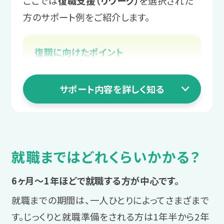
ここでは
復職支援（リワーク）
を選択された
サポート例
スタッフからのアドバイス
実習後は都度スタッフと振り返りを
方のサポート例をご紹介します。
「自分を楽にする業務管理」や「自分
まずは安定して通うことを目標に、
4 職場定着ステージ
実施し、コミュニケーションや業務を
を助ける報告・相談・連絡」などのプ
体調安定に向けて一緒に課題を整
円滑にする工夫を一緒に考えます。
働き始めてからの
復職に向けたポイント
ログラムを受講いただきます。
理していきましょう！
復帰か転職かをスタッフに相談する
不安を相談する
＼あなたに合った通い方を相談／
3 就職活動ステージ
職場復帰に向けて体調を整える
サポート内容を詳しく知る
2 職場実習ステージ
働き始めてから起こる困りや不安も、ス
職場復帰への不安を解消する
長く働ける職場を
タッフにご相談いただけます。
相談・見学予約する
無料
学んだ対処法を
復帰後の仕事や生活の悩みを相談
じっくり探す
職場実習で実践
サポート例
就職まではどれくらいかかる？
LITALICOワークス独自の連携企業求人
具体的な課題解決の方法を、スタッ
プログラム受講の中で学んだ業務管理
1 まずは相談
を中心に応募を進め、入社前実習にも
フが一緒に考えます。
を、職場実習で実践します。
6ヶ月～1年ほどで就職する方が中心です。
参加します。
復帰か転職かを
就職までの期間は、一人ひとりによってさまざまで
サポート例
スタッフに相談する
す。じっくりと就職準備をされる方は1年半から2年
連携企業求人のメリット