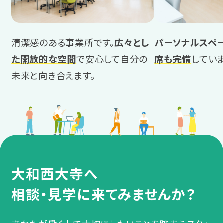
清潔感のある事業所です。
広々とし
パーソナルスペ
た開放的な空間
で安心して自分の
席も完備
していま
未来と向き合えます。
大和西大寺へ
相談・見学に来てみませんか？