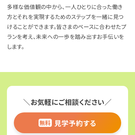
気分障害
多様な価値観の中から、一人ひとりに合った働き
栃木
就職相談会
方とそれを実現するためのステップを一緒に見つ
パニック障害（パニック症）
甲信越・北陸
けることができます。皆さまのペースに合わせたプ
プログラム体験会
ランを考え、未来への一歩を踏み出すお手伝いを
強迫性障害（強迫症）
新潟
します。
オンラインセミナー
アルコール依存症
東海
ピアトーク
摂食障害
愛知
関係機関向けセミナー
適応障害（適応反応症）
静岡
エリアからイベントを探す
＼お気軽にご相談ください／
高次脳機能障害
岐阜
北海道・東北
見学予約する
無料
パーソナリティ障害（パーソナリティー症）
三重
関東