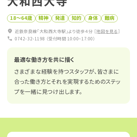
大和西大寺
お役立ち仕事コラム
18〜64歳
精神
発達
知的
身体
難病
0120-951-712
相談会・イベントに参加する
近鉄奈良線「大和西大寺駅」より徒歩４分 ［
地図を見る
］
受付時間 平日10:00〜17:00
0742-32-1198 （受付時間 10:00~17:00）
無料
最適な働き方を共に描く
さまざまな経験を持つスタッフが、皆さまに
合った働き方とそれを実現するためのステッ
プを一緒に見つけ出します。
関係機関の皆様
Q&A
プライバシーポリシー
LINE