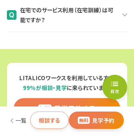
区分/世帯の収入状況
負担上限月額
はい、可能です。障害を開示せず働いている方もい
在宅でのサービス利用（在宅訓練）は可
ます。私たちはどのような働き方が良いのか、その
能ですか？
[区分] 生活保護
0円
方に合わせたサポートをおこないます。ぜひお気軽
生活保護受給世帯
にご相談ください。
はい、可能です。ただし、在宅利用にはお住まいの
自治体（市区町村）からの承認
が必要となります。
[区分] 低所得
0円
自治体ごとに「通所が困難な明確な理由がある
市町村民税非課税世帯
※1
か」「在宅での訓練環境が整っているか」などの審
査基準が異なるため、すべての方が一律で在宅利
[区分] 一般1
9,300円
LITALICOワークスを利用している方の
用できるわけではありません。まずはご希望の理由
市町村民税課税世帯（所
99%が相談・見学
に来られています。
目次
得割16万円
未満）
をお伺いした上で、自治体への申請手続きなどを
※2
※入所施設利用者（20歳以上）、グ
一緒に確認させていただきます。
見学予約する
無料
ループホーム利用者を除きます
。
※3
一覧
相談する
見学予約
無料
[区分] 一般2
37,200円