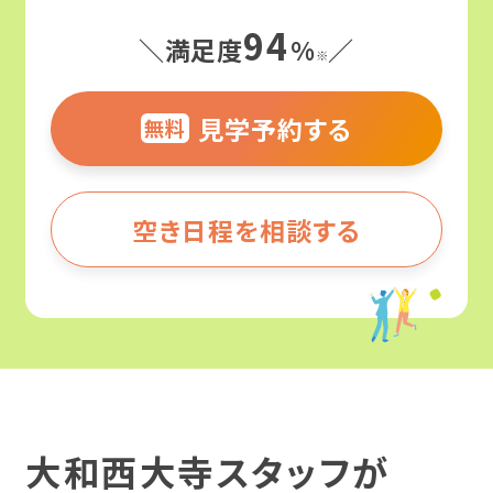
94
よくわかる！就労移行支援
＼満足度
%
／
※
サービス紹介
見学予約する
無料
就労移行支援ってなんだろう？
障害のある方の就職事例
就労移行支援と就労継続支援の違いとは？
就労移行支援
空き日程を相談する
何ができる場所なの？
事業所を探す
カリキュラム
そのひとりのストーリー
どんな人がサポートしてくれるの？
企業インターン
お役立ちコラム・イベント
就職事例（障害別）
北海道・東北
どんな人が利用してるの？
職場定着支援
精神障害
北海道
精神障害と仕事
就労移行支援の利用期間は？
大和西大寺スタッフが
ご利用までの流れ
発達障害