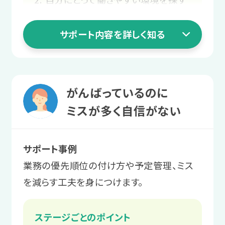
長く働ける職場をじっくり探す
3 就職活動ステージ
サポート内容を詳しく知る
職場で起きる困りを相談する
2 職場実習ステージ
スタッフと
業務を経験して
二人三脚での就職活動
1 就活準備ステージ
働く自信をつける
がんばっているのに
書類作成や面接など、本格的に就職活
人間関係や適職の
ミスが多く自信がない
職場実習を通して、働くことや業務上の
動がスタートします。
コミュニケーションに慣れていきます。
悩みを解消する
サポート事例
サポート例
プログラムを通して、職場で起こりがち
サポート例
業務の優先順位の付け方や予定管理、ミス
面接にはスタッフが同行し、企業に
な困りへの対処法を学んだり、自己理解
LITALICOワークス内で模擬的な業
を減らす工夫を身につけます。
は伝えにくい要望や不安を伝えるお
を進めたりします。
務にチャレンジした後、実際の職場
手伝いをします。
での実習で「働く」を体験します。
ステージごとのポイント
サポート例