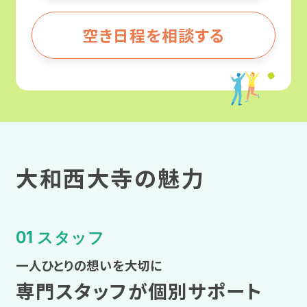
広汎性発達障害
近畿
空き日程を相談する
甲信越・北陸
アスペルガー症候群
大阪
東海
ADHD（注意欠如多動症）
兵庫
近畿
自閉スペクトラム症（ASD）
奈良
中国・四国
大和西大寺の魅力
肢体不自由
京都
九州・沖縄
内部障害
滋賀
01 スタッフ
企業インタビュー
一人ひとりの想いを大切に
中国・四国
専門スタッフが個別サポート
合理的配慮とは