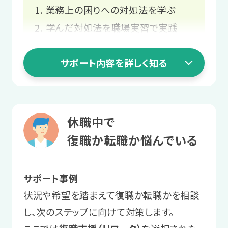
業務上の困りへの対処法を学ぶ
自分の特性を活かせそうな職種や、
4 職場定着ステージ
3 就職活動ステージ
反対に負担になりそうな業務のイメ
学んだ対処法を職場実習で実践
長く働くための
ージをつけていきます。
業務の不安や要望を企業に伝える
就職活動の知識を
職場との関係づくり
サポート内容を詳しく知る
業務の調整方法を身につける
身につける
2 職場実習ステージ
あなたと就職先企業の関係構築をお手
プログラムの受講で、就職活動の進め方
伝いします。
自分にとって
1 就活準備ステージ
や身だしなみなどを学びます。
休職中で
働きやすい環境を探す
業務上の困りへの
サポート例
復職か転職か悩んでいる
サポート例
業務量の調整や不安解消の支援、
さまざまな職種を体験し、自身にとって
対処法を学ぶ
求人情報の収集や履歴書作成、面
周囲に相談しやすい関係づくりのサ
ストレスの少ない業務や、居心地のよい
サポート事例
接対策など、スタッフが就職活動を
業務上の工夫やコミュニケーションのコ
ポートを行います。
環境を見つけます。
状況や希望を踏まえて復職か転職かを相談
サポートします。必要に応じて面接
ツを身につけます。
し、次のステップに向けて対策します。
にもスタッフが同行します。
サポート例