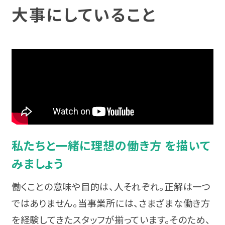
宮城
発達障害と仕事
大事にしていること
利用料金
復職支援
身体障害
福島
身体障害と仕事
利用手続き
就労定着支援
知的障害
関東
知的障害と仕事
広がる就労移行支援
相談支援
難病
東京
難病と仕事
就労選択支援
統合失調症
神奈川
制度について
就労支援実績
うつ病
私たちと一緒に理想の働き方 を描いて
埼玉
相談会・イベントに参加する
みましょう
スタッフボイス
双極性障害（双極症）
千葉
ピックアップ情報
働くことの意味や目的は、人それぞれ。正解は一つ
スタッフ育成の仕組み
不安障害
ではありません。当事業所には、さまざまな働き方
群馬
カテゴリーからイベントを探す
を経験してきたスタッフが揃っています。そのため、