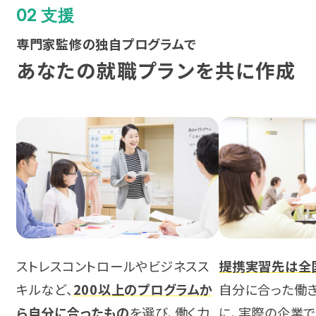
02 支援
熊本
専門家監修の独自プログラムで
沖縄
あなたの就職プランを共に作成
ストレスコントロールやビジネスス
提携実習先は全国
キルなど、
200以上のプログラムか
自分に合った働
ら自分に合ったもの
を選び、働く力
に、実際の企業