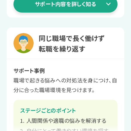
サポート内容を詳しく知る
働き始めてからの不安を相談する
2 職場実習ステージ
あなたらしく働ける
1 就活準備ステージ
同じ職場で長く働けず
環境を探す
特性を整理して
転職を繰り返す
さまざまな職場環境や職種、業務を体験
自己理解を深める
します。
サポート事例
向いている仕事や働き方を見極めるた
職場で起きる悩みへの対処法を身につけ、自
めに、自己分析をします。
サポート例
分に合った職場環境を見つけます。
プログラムを通して「自分らしく働
サポート例
く」とは何かを学び、実際の職場で
ステージごとのポイント
あなたの得意なこと・苦手なこと
環境や仕事内容との相性を確認し
人間関係や適職の悩みを解消する
や、職場で強みになる特性・スキル
ます。
を一緒に整理します。
自分にとって働きやすい環境を探す