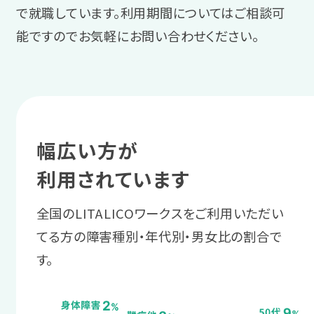
スタッフからのアドバイス
実習後にスタッフと振り返りを実施
で就職しています。利用期間についてはご相談可
業務量や障害理解などの企業情報
今の職場へ復帰するか、転職するかを検
初めての就労でも安心して就職活
し、さらに仕事の精度を上げるため
能ですのでお気軽にお問い合わせください。
が事前に把握できる、入社前実習で
討します。
動に臨めるよう、「働くこと」や就職
の方法を一緒に考えます。
職場の雰囲気や実際の業務を体験
活動への自信をつけましょう。
できるなど、企業との相性が判断し
サポート例
＼あなたに合った通い方を相談／
3 就職活動ステージ
やすいのがメリットです。
体調の悩みや仕事を再開すること
への不安などを相談しながら、自身
業務の不安や要望を
幅広い方が
相談・見学予約する
無料
の希望を整理していきます。
4 職場定着ステージ
企業に伝える
利用されています
職場で起きる
物事を順序立てて話す方法や、企業から
全国のLITALICOワークスをご利用いただい
2 体調管理
困りを相談する
の質問に沿った回答をする練習をしま
てる方の障害種別・年代別・男女比の割合で
職場復帰に向けて
す。
す。
支援スタッフがあなたと職場の間に入
体調を整える
り、困りごとの解消をサポートします。
サポート例
まずは短時間の利用で、休職中に崩れて