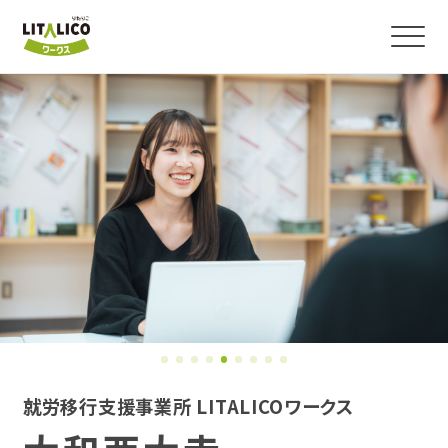
よくわかる！就労移行支援
サービス紹介
障害のある方の就職事例
事業所を探す
お役立ちコラム・イベント
就労移行支援事業所 LITALICOワークス