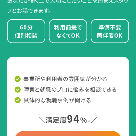
あなたが働く上で大切にしたいことを踏まえスタッ
フとお話できます。
60分
利用前提で
準備不要
個別相談
なくてOK
同伴者OK
事業所や利用者の雰囲気が分かる
障害と就職のプロに悩みを相談できる
具体的な就職事例が聞ける
94
＼満足度
%
／
※