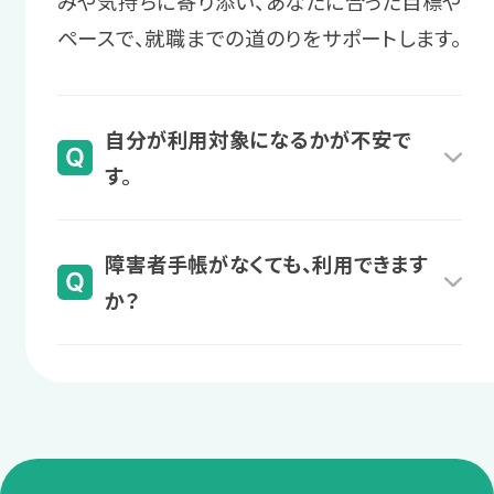
みや気持ちに寄り添い、あなたに合った目標や
の受講で不安を一つ一つ解消します。
アリングします。必要に応じて、企業
ペースで、就職までの道のりをサポートします。
へ業務指示の方法をレクチャーする
サポート例
こともあります。
プログラムを受講し、自己理解を深
自分が利用対象になるかが不安で
めたり、職場での困りへの対処法を
す。
身につけたりします。
スタッフからのアドバイス
業務管理の実践的な対策を学びな
様々な障害・疾患名のある方が利用されてい
障害者手帳がなくても、利用できます
がら、仕事への自信をつけていきま
ます。
4 復職後
か？
しょう。
また、診断名や障害者手帳がない場合でも、
復帰後の仕事や生活の
医師の意見書等があれば自治体の判断により
障害者手帳をお持ちでなくても、医師の診断や
＼あなたに合った通い方を相談／
悩みを相談
利用できる場合があります。
定期的な通院があれば、自治体の判断により
「自分は対象になるのかな？」と迷われたら、
職場に話しにくい仕事や生活の悩みな
相談・見学予約する
無料
利用できるケースが多くあります。
まずはお気軽にご相談ください。
どを、スタッフに相談します。
実際、LITALICOワークスでは障害者手帳なし