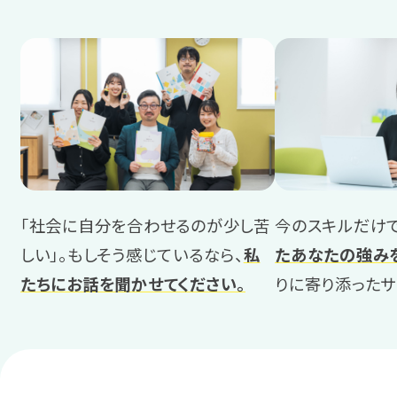
岡山
広島
山口
香川
愛媛
「社会に自分を合わせるのが少し苦
今のスキルだけで
しい」。もしそう感じているなら、
私
たあなたの強み
九州・沖縄
たちにお話を聞かせてください。
りに寄り添ったサ
福岡
宮崎