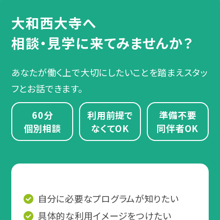
で利用されている方も多数いらっしゃいます。
過去の支援事例
大和西大寺へ
サポート例
「自分は対象になるのかな？」と迷われたら、
定期面談で、復職後に起きた困りや
まずはお気軽にご相談ください。
相談・見学に来てみませんか？
精神障害
うつ病・適応障害（適応反応
悩みを相談し、スタッフが業務量の
症）・双極性障害（双極症）・統
調整や不安解消などのサポートをし
合失調症・全般性不安障害
あなたが働く上で大切にしたいことを踏まえスタッ
（全般不安症）・てんかん・依存
ます。
フとお話できます。
症・パニック障害（パニック症）
など
60分
利用前提で
準備不要
個別相談
なくてOK
同伴者OK
スタッフからのアドバイス
発達障害
ADHD（注意欠如多動症）・
復職か転職かで迷ったら、まずはご
ASD（自閉スペクトラム症）・
相談ください。あなたのご希望や状
LD/SLD（限局性学習症）など
況を踏まえて、今後の働き方を一緒
に考えていきましょう！
知的障害
自分に必要なプログラムが知りたい
軽度/中等度/重度/最重度
具体的な利用イメージをつけたい