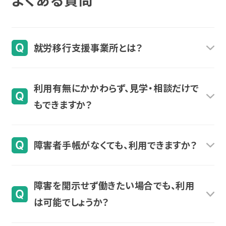
就労移行支援事業所とは？
就労移行支援事業所は就労に向けてサポートす
利用有無にかかわらず、見学・相談だけで
る、障害福祉サービスのひとつです。一般企業への
もできますか？
就職を目指す障害のある方（18歳～64歳）を対象
に、就職に必要な知識やスキル向上のためのサポ
利用有無にかかわらず、お気軽に見学・ご相談にお
ートをおこないます。
障害者手帳がなくても、利用できますか？
越しいただけます。
利用料金については、事業所にかかわらず法律で
初めての場所で緊張される方も多くいらっしゃいま
障害者手帳がなくても、自治体の判断などにより
定められた利用料金でご利用いただけます。詳しく
す。ご自身のペースでお話しください。当日お話しす
障害を開示せず働きたい場合でも、利用
就職に困難が認められる方は利用できる場合があ
は
こちら
をご覧ください。
ることが難しい場合には、事業所の見学のみご案
は可能でしょうか？
ります。まずはお気軽にご相談ください。
内も可能です。その旨をお申し付けください。