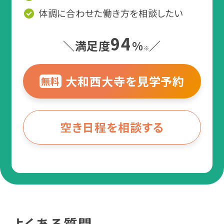
＼あなたに合った通い方を相談／
身体障害
聴覚障害・視覚障害・肢体不
体調に合わせた働き方を相談したい
自由・内部障害（免疫機能障
相談・見学予約する
無料
害含む）など
94
＼満足度
%
／
※
難病
多発性硬化症・クローン病・潰
大和西大寺を見学予約
無料
瘍性大腸炎・もやもや病など
空き日程を相談する
よくある質問