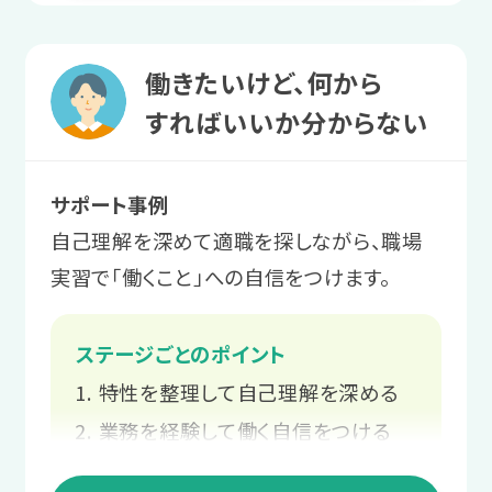
1 就活準備ステージ
働きたいけど、何から
安定就労に向けて
すればいいか分からない
体調を整える
サポート事例
まずは1日2〜3時間から利用。プログラ
自己理解を深めて適職を探しながら、職場
ムを受講し、体調管理やストレス対処法
実習で「働くこと」への自信をつけます。
を学びます。
ステージごとのポイント
サポート例
特性を整理して自己理解を深める
ご本人と相談しながら、個々のペー
スや目標に合った支援計画を立てま
業務を経験して働く自信をつける
す。
就職活動の知識を身につける