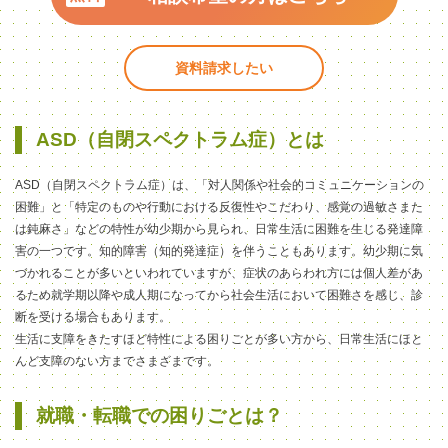
資料請求したい
ASD（自閉スペクトラム症）とは
ASD（自閉スペクトラム症）は、「対人関係や社会的コミュニケーションの
困難」と「特定のものや行動における反復性やこだわり、感覚の過敏さまた
は鈍麻さ」などの特性が幼少期から見られ、日常生活に困難を生じる発達障
害の一つです。知的障害（知的発達症）を伴うこともあります。幼少期に気
づかれることが多いといわれていますが、症状のあらわれ方には個人差があ
るため就学期以降や成人期になってから社会生活において困難さを感じ、診
断を受ける場合もあります。
生活に支障をきたすほど特性による困りごとが多い
方から、
日常生活にほと
んど支障のない方まで
さまざまです。
就職・転職での困りごとは？