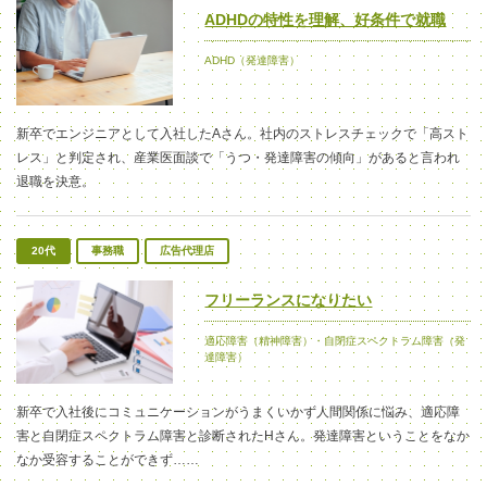
ADHDの特性を理解、好条件で就職
ADHD（発達障害）
新卒でエンジニアとして入社したAさん。社内のストレスチェックで「高スト
レス」と判定され、産業医面談で「うつ・発達障害の傾向」があると言われ
退職を決意。
20代
事務職
広告代理店
フリーランスになりたい
適応障害（精神障害）・自閉症スペクトラム障害（発
達障害）
新卒で入社
後に
コミュニケーションがうまくいかず人間関係に悩み、適応障
害と自閉症スペクトラム障害と診断されたHさん。発達障害ということをなか
なか受容することができず……