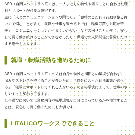
ASD（自閉スペクトラム症）は、
一人ひとりの特性や困りごとに合わせた理
解とサポート
が必要な障害です。
主に「人とのコミュニケーションや関わり」「独特のこだわり行動や振る舞
い」で悩むことが多く、就職や仕事を進める上では「臨機応変な対応が苦
手」「コミュニケーションがうまくいかない」などの困りごとが生じ、安心
して長く働き続けることができなかったり、職場での人間関係に苦労したり
する場合もあります。
就職・転職活動を進めるために
ASD（自閉スペクトラム症）
の方は自身の特性と周囲との環境が合わずに、
悩みやストレスを抱えることが多いため、「自分に合った勤務形態が選べ
る」「職場にサポートしてくれる人がいる」などの環境によって、仕事のや
りやすさも変わってきます。
仕事選びにおいては業務内容や職場環境が自分に合っているかを検討するこ
とは、安心して長く働くためにも大切です。
LITALICOワークスでできること