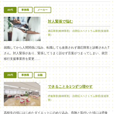
40代
事務職
メーカー
対人緊張で悩む
適応障害(精神障害)・自閉症スペクトラム障害(発達障
害)
就職してから人間関係に悩み、転職しても改善されず適応障害と診断されたT
さん。対人緊張があり、緊張してうまく話せず言葉がつまってしまい、就労
移行支援事業所を変更……
20代
事務職
金融
できることを1つずつ増やす
摂食障害(精神障害)・自閉症スペクトラム障害(発達障
害)
高校生の頃にはじめたダイエットにのめり込み、危険と気付いた頃には摂食