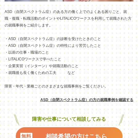
ASD（自閉スペクトラム症）
のある方の働く上でのよくある困りごと、就
職・復職・転職活動のポイントやLITALICOワークスを利用して就職された方
の就職事例をご紹介します。
・
ASD（自閉スペクトラム症）
の診断
を受け
たときのこと
・
ASD（自閉スペクトラム症）の特性により
苦労したこと
・以前の仕事・職場のこと
・LITALICOワークスで学べたこと
・企業実習（インターン）や就職活動のこと
・就職後も長く働くための工夫 など
障害・年代・業種ごとの
さまざま
な就職事例をご覧ください。
ASD（自閉スペクトラム症）の方の就職事例を確認する
障害や仕事について相談してみる
相談希望の方はこちら