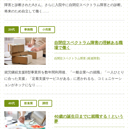
障害と診断されたAさん。さらに入院中に自閉症スペクトラム障害との診断。
将来のため自立して働く……
20代
事務職
小売業
自閉症スペクトラム障害の理解ある職
場で働く
自閉症スペクトラム障害 (発達障害)
就労継続支援B型事業所を数年間利用後、「一般企業への就職」「一人ひとり
に合った支援」「定着支援サービスがある」に惹かれるも、コミュニケーシ
ョンがネックになり……
40代
飲食業
調理
40歳の誕生日までに就職する！という
夢