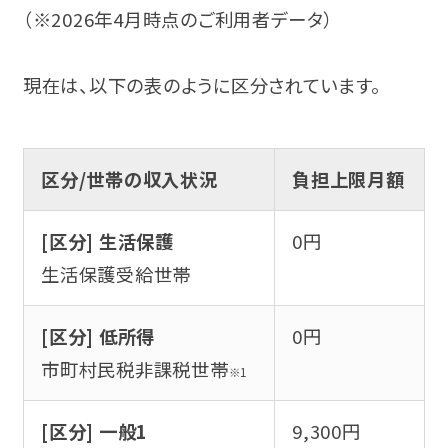
（※2026年4月時点のご利用者データ）
お役立ち仕事コラム
0120-951-712
現在は、以下の表のように区分されています。
相談会・イベントに参加する
受付時間 平日10:00〜17:00
区分/世帯の収入状況
負担上限月額
無料
[区分] 生活保護
0円
生活保護受給世帯
[区分] 低所得
0円
関係機関の皆様
Q&A
市町村民税非課税世帯
※1
プライバシーポリシー
LINE
[区分] 一般1
9,300円