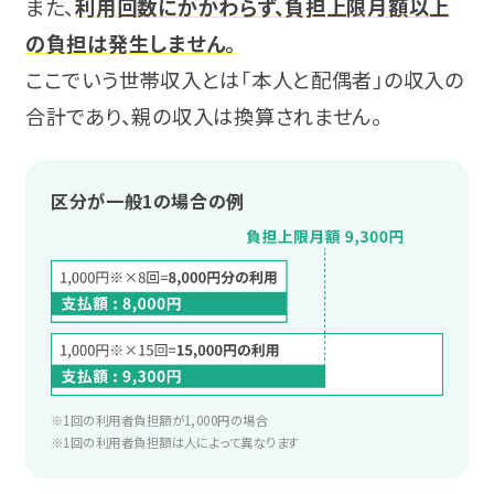
宮城
また、
利用回数にかかわらず、負担上限月額以上
発達障害と仕事
利用料金
復職支援
の負担は発生しません。
身体障害
福島
ここでいう世帯収入とは「本人と配偶者」の収入の
身体障害と仕事
利用手続き
就労定着支援
合計であり、親の収入は換算されません。
知的障害
関東
知的障害と仕事
広がる就労移行支援
相談支援
難病
東京
区分が一般1の場合の例
難病と仕事
就労選択支援
統合失調症
神奈川
制度について
就労支援実績
うつ病
埼玉
相談会・イベントに参加する
スタッフボイス
双極性障害（双極症）
千葉
ピックアップ情報
※1回の利用者負担額が1,000円の場合
スタッフ育成の仕組み
不安障害
※1回の利用者負担額は人によって異なります
群馬
カテゴリーからイベントを探す