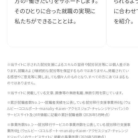
方の「働きたい」をサポートします。
られるよ
そのひとりに合った就職の実現に
に合わせ
私たちができることとは。
を紹介。
※当サイトに示された就労支援によるスキルの習得や就労状況等には個人差があ
ります。就職および継続的な就労等を保証するものではありません。掲載されてい
る感想やご意見等に関しましても個々人のものとなり、すべての方にあてはまるも
のではありません。
※当サイトに掲載している文章、画像等の無断転載、無断引用を禁じています。
※累計就職者数No.1・・・就職者実績を公表している就労移行支援事業所6社（ウェ
ルビー・ココルポート・manaby・Kaien・アクセスジョブ・チャレンジドジャパン）の
サービスサイト及びIR情報に記載の累計就職者数（2026年5月時点）
※事業所数No.1・・・就労移行サービスの事業所数を公表している就労移行支援事
業所6社（ウェルビー・ココルポート・manaby・Kaien・アクセスジョブ・チャレンジ
ドジャパン）のサービスサイトに掲載の事業所数（2026年5月時点）