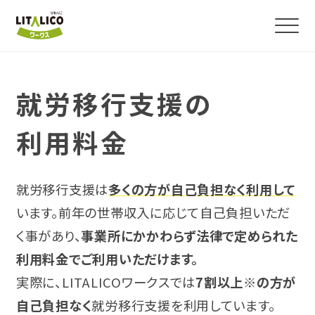
よくわかる！就労移行支援
就労移行支援の
利用料金
サービス紹介
障害のある方の就職事例
就労移行支援は
多くの方が自己負担なく利用して
います。前年の世帯収入に応じて自己負担いただ
事業所を探す
く事があり、
事業所にかかわらず法律で定められた
利用料金でご利用いただけます。
実際に、LITALICOワークスでは
7割以上※の方が
お役立ちコラム・イベント
自己負担なく
就労移行支援を利用しています。