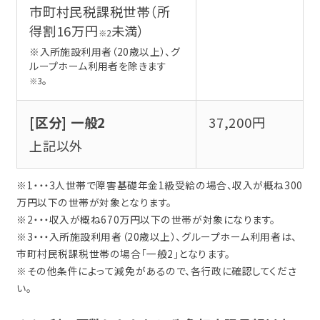
市町村民税課税世帯（所
よくわかる！就労移行支援
得割16万円
未満）
※2
※入所施設利用者（20歳以上）、グ
ループホーム利用者を除きます
サービス紹介
。
※3
就労移行支援ってなんだろう？
[区分] 一般2
37,200円
障害のある方の就職事例
就労移行支援と就労継続支援の違いとは？
就労移行支援
上記以外
何ができる場所なの？
事業所を探す
カリキュラム
※1・・・3人世帯で障害基礎年金1級受給の場合、収入が概ね300
そのひとりのストーリー
万円以下の世帯が対象となります。
どんな人がサポートしてくれるの？
※2・・・収入が概ね670万円以下の世帯が対象になります。
企業インターン
お役立ちコラム・イベント
就職事例（障害別）
北海道・東北
※3・・・入所施設利用者（20歳以上）、グループホーム利用者は、
どんな人が利用してるの？
市町村民税課税世帯の場合「一般2」となります。
職場定着支援
精神障害
※その他条件によって減免があるので、各行政に確認してくださ
北海道
精神障害と仕事
い。
就労移行支援の利用期間は？
ご利用までの流れ
発達障害