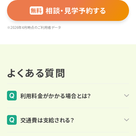
相談・見学予約する
無料
※2026年4月時点のご利用者データ
よくある質問
利用料金がかかる場合とは？
本人と配偶者のどちらかの収入が前年1年間（1月
交通費は支給される？
1日～12月31日）で「住民税課税対象」となってい
る場合は、就労移行支援の利用料（費用）がかかり