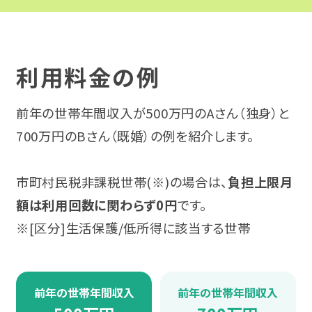
広汎性発達障害
近畿
甲信越・北陸
アスペルガー症候群
利用料金の例
大阪
東海
ADHD（注意欠如多動症）
兵庫
前年の世帯年間収入が500万円のAさん（独身）と
近畿
700万円のBさん（既婚）の例を紹介します。
自閉スペクトラム症（ASD）
奈良
中国・四国
市町村民税非課税世帯(※)の場合は、
負担上限月
肢体不自由
京都
九州・沖縄
額は利用回数に関わらず0円
です。
内部障害
※[区分]生活保護/低所得に該当する世帯
滋賀
企業インタビュー
中国・四国
前年の世帯年間収入
前年の世帯年間収入
合理的配慮とは