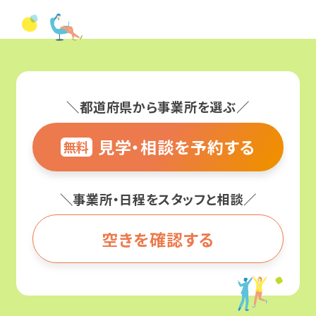
気分障害
栃木
就職相談会
パニック障害（パニック症）
甲信越・北陸
プログラム体験会
強迫性障害（強迫症）
新潟
＼都道府県から事業所を選ぶ／
オンラインセミナー
アルコール依存症
東海
見学・相談を予約する
無料
ピアトーク
摂食障害
愛知
関係機関向けセミナー
＼事業所・日程をスタッフと相談／
適応障害（適応反応症）
静岡
エリアからイベントを探す
空きを確認する
高次脳機能障害
岐阜
北海道・東北
パーソナリティ障害（パーソナリティー症）
三重
関東