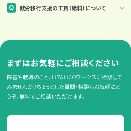
就労移行支援事業所に通うのにかかる交通費は、
ます。
就労移行支援の工賃（給料）について
原則として自己負担となります。ただし、一部の自
治体では一定の基準を満たす場合に、交通費の助
具体的には、本人もしくは配偶者が前年の給与な
原則として工賃や給料などの支給はありません。
成対象となることがあります。また、障害者手帳を
どの収入が概ね100万円を超えているかどうかが
就労移行支援事業所は障害のある方が一般企業
取得している場合、交通費の割引がうけられるこ
目安となります。
で働くことを目指し、そのサポートをする場所です。
ともあります。交通費の助成金などの詳細について
そのため、原則として工賃や給料などの支給はあ
住民税課税対象世帯となっているかどうかを知り
は、お近くの自治体へ確認してみましょう。
まずはお気軽にご相談ください
りません。
たい場合は、自治体へ確認してみましょう。
障害や就職のこと、LITALICOワークスに相談して
LITALICOワークスでは、現利用者の自己負担状
みませんか？ちょっとした質問・相談もお気軽にど
況についてのご説明や、利用申請時のサポートも
うぞ。無料でご相談いただけます。
行っています。
利用料金がかかるか相談する