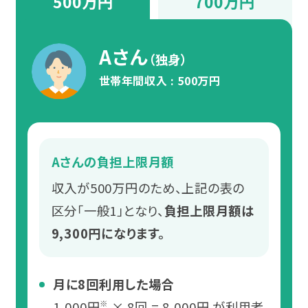
500万円
700万円
岡山
広島
Aさん
（独身）
世帯年間収入 : 500万円
山口
香川
Aさんの負担上限月額
愛媛
収入が500万円のため、上記の表の
九州・沖縄
区分「一般1」となり、
負担上限月額は
9,300円になります。
福岡
月に8回利用した場合
宮崎
1,000円
× 8回 = 8,000円 が利用者
※