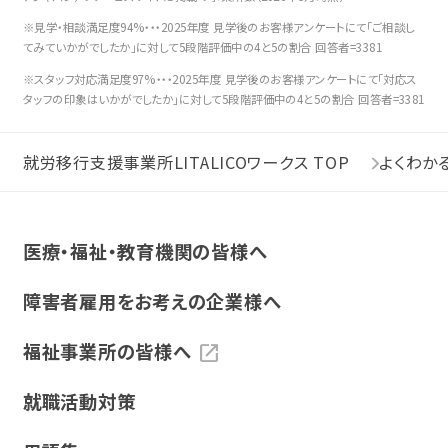
※見学・相談満足度94%・・・2025年度 見学後のお客様アンケートにて「ご相談し
てみていかがでしたか」に対して5段階評価中の4と5の割合 回答者=3381
※スタッフ対応満足度97%・・・2025年度 見学後のお客様アンケートにて「対応ス
タッフの印象はいかがでしたか」に対して5段階評価中の4と5の割合 回答者=3381
就労移行支援事業所LITALICOワークス TOP
よくわか
医療・福祉・教育機関の皆様へ
障害者雇用をお考えの企業様へ
福祉事業所の皆様へ
就職活動対策