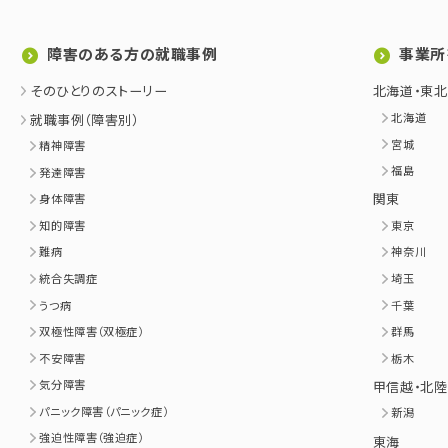
障害のある方の就職事例
事業所
そのひとりのストーリー
北海道・東北
北海道
就職事例（障害別）
宮城
精神障害
福島
発達障害
関東
身体障害
知的障害
東京
難病
神奈川
統合失調症
埼玉
うつ病
千葉
双極性障害（双極症）
群馬
不安障害
栃木
気分障害
甲信越・北陸
パニック障害（パニック症）
新潟
強迫性障害（強迫症）
東海