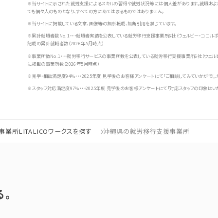
※当サイトに示された就労支援によるスキルの習得や就労状況等には個人差があります。就職およ
ても個々人のものとなり、すべての方にあてはまるものではありません。
※当サイトに掲載している文章、画像等の無断転載、無断引用を禁じています。
※累計就職者数No.1・・・就職者実績を公表している就労移行支援事業所6社（ウェルビー・ココルポート
記載の累計就職者数（2026年5月時点）
※事業所数No.1・・・就労移行サービスの事業所数を公表している就労移行支援事業所6社（ウェルビー・
に掲載の事業所数（2026年5月時点）
※見学・相談満足度94%・・・2025年度 見学後のお客様アンケートにて「ご相談してみていかがでし
※スタッフ対応満足度97%・・・2025年度 見学後のお客様アンケートにて「対応スタッフの印象はい
業所LITALICOワークスを探す
沖縄県の就労移行支援事業所
る。