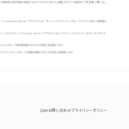
び継続的な就労等を保証するものではありません。掲載されている感想やご意見等に関しまし
・manaby・Kaien・アクセスジョブ・チャレンジドジャパン）のサービスサイト及びIR情報に
ココルポート・manaby・Kaien・アクセスジョブ・チャレンジドジャパン）のサービスサイト
たか」に対して5段階評価中の4と5の割合 回答者=3381
かがでしたか」に対して5段階評価中の4と5の割合 回答者=3381
Q&A
お問い合わせ
プライバシーポリシー