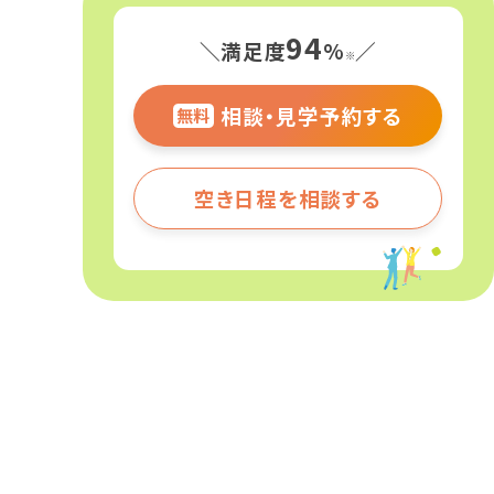
94
＼満足度
%
／
※
相談・見学予約する
無料
空き日程を相談する