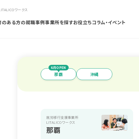
ALICOワークス
害のある方の就職事例
事業所を探す
お役立ちコラム・イベント
6月OPEN
那覇
沖縄
就労移行支援事業所
LITALICOワークス
那覇