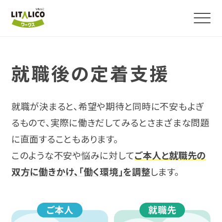
よくわかる！就労移行支援
就職後の定着支援
サービス紹介
就職が決まると、希望や期待と同時に不安もよぎ
るもので、実際に働きだしてみるとさまざまな問題
障害のある方の就職事例
に直面することもあります。
このような不安や悩みに対して
ご本人と就職先の
事業所を探す
双方に働きかけ、「働く環境」を調整
します。
お役立ちコラム・イベント