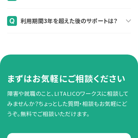
期間が1ヶ月以内であれば、就労定着支援サービ
就労移行などをご利用された時と同様に、お住ま
スを引き続きご利用いただくことができます。
利用期間3年を超えた後のサポートは？
いの自治体窓口で受給者証の申請を行っていただ
く必要があります。詳しい手続きの進め方は、スタッ
原則、利用期間は最長3年間となりますので、利用
フがご説明のうえサポートします。
期間終了後は障害者就業・生活支援センター等の
地域の支援機関と連携を図りながら、サポート体
制を引き継いでいきます。
まずはお気軽にご相談ください
障害や就職のこと、LITALICOワークスに相談して
みませんか？ちょっとした質問・相談もお気軽にど
うぞ。無料でご相談いただけます。