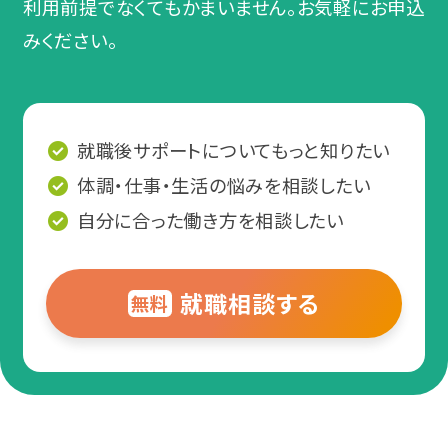
利用前提でなくてもかまいません。お気軽にお申込
気分障害
栃木
就職相談会
みください。
パニック障害（パニック症）
甲信越・北陸
プログラム体験会
強迫性障害（強迫症）
新潟
就職後サポートについてもっと知りたい
オンラインセミナー
体調・仕事・生活の悩みを相談したい
アルコール依存症
東海
ピアトーク
自分に合った働き方を相談したい
摂食障害
愛知
関係機関向けセミナー
就職相談する
無料
適応障害（適応反応症）
静岡
エリアからイベントを探す
高次脳機能障害
岐阜
北海道・東北
パーソナリティ障害（パーソナリティー症）
三重
関東