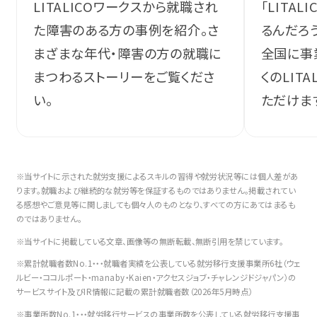
「LITA
LITALICOワークスから就職され
るんだろ
た障害のある方の事例を紹介。さ
全国に事
まざまな年代・障害の方の就職に
くのLIT
まつわるストーリーをご覧くださ
ただけま
い。
※当サイトに示された就労支援によるスキルの習得や就労状況等には個人差があ
ります。就職および継続的な就労等を保証するものではありません。掲載されてい
る感想やご意見等に関しましても個々人のものとなり、すべての方にあてはまるも
のではありません。
※当サイトに掲載している文章、画像等の無断転載、無断引用を禁じています。
※累計就職者数No.1・・・就職者実績を公表している就労移行支援事業所6社（ウェ
ルビー・ココルポート・manaby・Kaien・アクセスジョブ・チャレンジドジャパン）の
サービスサイト及びIR情報に記載の累計就職者数（2026年5月時点）
※事業所数No.1・・・就労移行サービスの事業所数を公表している就労移行支援事