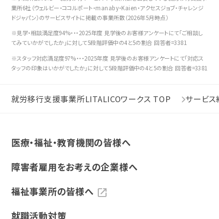
業所6社（ウェルビー・ココルポート・manaby・Kaien・アクセスジョブ・チャレンジ
ドジャパン）のサービスサイトに掲載の事業所数（2026年5月時点）
※見学・相談満足度94%・・・2025年度 見学後のお客様アンケートにて「ご相談し
てみていかがでしたか」に対して5段階評価中の4と5の割合 回答者=3381
※スタッフ対応満足度97%・・・2025年度 見学後のお客様アンケートにて「対応ス
タッフの印象はいかがでしたか」に対して5段階評価中の4と5の割合 回答者=3381
就労移行支援事業所LITALICOワークス TOP
サービス
医療・福祉・教育機関の皆様へ
障害者雇用をお考えの企業様へ
福祉事業所の皆様へ
就職活動対策