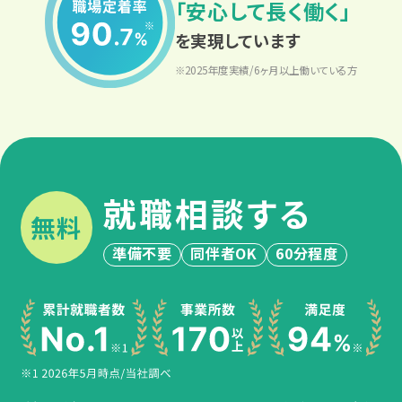
宮城
「安心して長く働く」
発達障害と仕事
利用料金
復職支援
を実現しています
身体障害
福島
身体障害と仕事
利用手続き
※2025年度実績/6ヶ月以上働いている方
就労定着支援
知的障害
関東
知的障害と仕事
広がる就労移行支援
相談支援
難病
東京
難病と仕事
就労選択支援
就職相談する
統合失調症
神奈川
無料
制度について
就労支援実績
準備不要
同伴者OK
60分程度
うつ病
埼玉
相談会・イベントに参加する
スタッフボイス
双極性障害（双極症）
千葉
ピックアップ情報
スタッフ育成の仕組み
不安障害
群馬
カテゴリーからイベントを探す