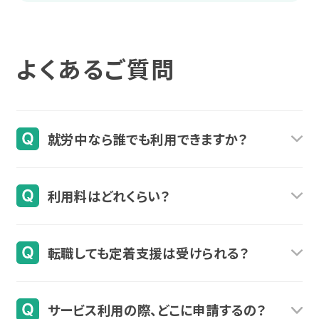
よくあるご質問
就労中なら誰でも利用できますか？
就労移行支援・就労継続A型B型・自立訓練・生活
利用料はどれくらい？
介護を利用し一般就労後6ヶ月を経過された方か
ら、就労後3年6ヶ月までの方がご利用できるサー
ご本人の収入状況や利用する事業所により、利用
ビスです。障害者手帳をお持ちでない場合でも、福
転職しても定着支援は受けられる？
料の有無や金額は変動するため、詳しくはお住ま
祉サービスの利用を経て一般就労された方であれ
いの自治体窓口にお問い合わせください。
原則、福祉サービスの利用を経て就労後、初めて
ば、ご利用が可能です。
サービス利用の際、どこに申請するの？
の転職であり、次の職場へご入社するまでの離職