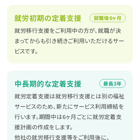
岡山
就労初期の定着支援
就職後6ヶ月
広島
就労移行支援をご利用中の方が、就職が決
山口
まってからも引き続きご利用いただけるサー
ビスです。
香川
愛媛
中長期的な定着支援
最長3年
九州・沖縄
就労定着支援は就労移行支援とは別の福祉
サービスのため、新たにサービス利用締結を
福岡
行います。期間中は6ヶ月ごとに就労定着支
援計画の作成をします。
宮崎
他社の就労移行支援等をご利用後に、