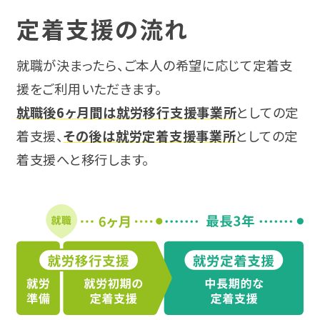
定着支援の流れ
広汎性発達障害
近畿
甲信越・北陸
アスペルガー症候群
就職が決まったら、ご本人の希望に応じて定着支
大阪
東海
援をご利用いただきます。
ADHD（注意欠如多動症）
就職後6ヶ月間は就労移行支援事業所
としての定
兵庫
近畿
着支援、
その後は就労定着支援事業所
としての定
自閉スペクトラム症（ASD）
奈良
着支援へと移行します。
中国・四国
肢体不自由
京都
九州・沖縄
内部障害
滋賀
企業インタビュー
中国・四国
合理的配慮とは