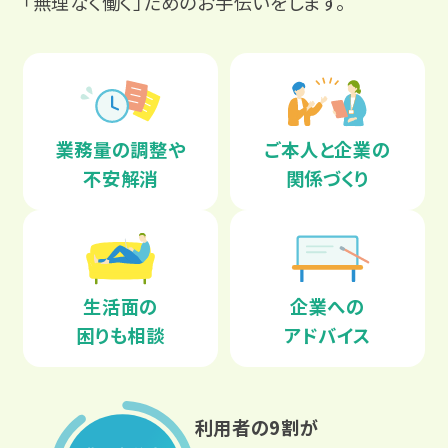
「無理なく働く」ためのお手伝いをします。
よくわかる！就労移行支援
サービス紹介
就労移行支援ってなんだろう？
業務量の調整や
ご本人と企業の
障害のある方の就職事例
不安解消
関係づくり
就労移行支援と就労継続支援の違いとは？
就労移行支援
何ができる場所なの？
事業所を探す
カリキュラム
そのひとりのストーリー
どんな人がサポートしてくれるの？
生活面の
企業への
企業インターン
お役立ちコラム・イベント
就職事例（障害別）
北海道・東北
困りも相談
アドバイス
どんな人が利用してるの？
職場定着支援
精神障害
北海道
精神障害と仕事
就労移行支援の利用期間は？
利用者の9割が
ご利用までの流れ
発達障害