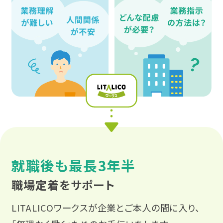
お役立ち仕事コラム
0120-951-712
相談会・イベントに参加する
受付時間 平日10:00〜17:00
無料
就職後も最長3年半
関係機関の皆様
Q&A
職場定着をサポート
プライバシーポリシー
LINE
LITALICOワークスが企業とご本人の間に入り、