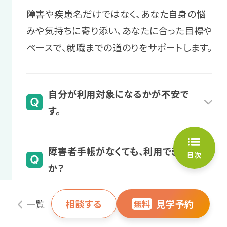
サポート例
障害や疾患名だけではなく、あなた自身の悩
復職への自信をつけるため、プログラム
相談・見学予約する
就職後の困りや不安を定期的にヒ
無料
みや気持ちに寄り添い、あなたに合った目標や
の受講で不安を一つ一つ解消します。
アリングします。必要に応じて、企業
ペースで、就職までの道のりをサポートします。
へ業務指示の方法をレクチャーする
サポート例
こともあります。
プログラムを受講し、自己理解を深
自分が利用対象になるかが不安で
めたり、職場での困りへの対処法を
す。
身につけたりします。
スタッフからのアドバイス
業務管理の実践的な対策を学びな
様々な障害・疾患名のある方が利用されてい
障害者手帳がなくても、利用できます
がら、仕事への自信をつけていきま
ます。
目次
4 復職後
か？
しょう。
また、診断名や障害者手帳がない場合でも、
復帰後の仕事や生活の
医師の意見書等があれば自治体の判断により
障害者手帳をお持ちでなくても、医師の診断や
＼あなたに合った通い方を相談／
悩みを相談
一覧
相談する
見学予約
無料
利用できる場合があります。
定期的な通院があれば、自治体の判断により
「自分は対象になるのかな？」と迷われたら、
職場に話しにくい仕事や生活の悩みな