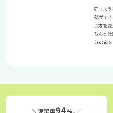
同じよう
話ができ
り方を変
ちんと仕
分の道を
94
＼満足度
%
／
※