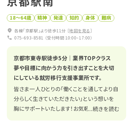
京都駅南
お役立ち仕事コラム
18〜64歳
精神
発達
知的
身体
難病
0120-951-712
相談会・イベントに参加する
各線「京都駅」より徒歩11分 ［
地図を見る
］
受付時間 平日10:00〜17:00
075-693-8581 （受付時間 10:00~17:00）
無料
京都市東寺駅徒歩5分｜業界TOPクラス
夢や目標に向かう力を引き出すことを大切
にしている就労移行支援事業所です。
皆さま一人ひとりの「働くことを通してより自
分らしく生きていただきたい」という想いを
関係機関の皆様
Q&A
胸にサポートいたします！お気軽にお問い合
...続きを読む
わせください。
プライバシーポリシー
LINE