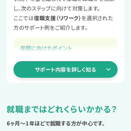
ツを身につけます。
し、次のステップに向けて対策します。
にもスタッフが同行します。
サポート例
ここでは
復職支援（リワーク）
を選択された
サポート例
スタッフからのアドバイス
実習後は都度スタッフと振り返りを
方のサポート例をご紹介します。
「自分を楽にする業務管理」や「自分
まずは安定して通うことを目標に、
4 職場定着ステージ
実施し、コミュニケーションや業務を
を助ける報告・相談・連絡」などのプ
体調安定に向けて一緒に課題を整
円滑にする工夫を一緒に考えます。
働き始めてからの
復職に向けたポイント
ログラムを受講いただきます。
理していきましょう！
復帰か転職かをスタッフに相談する
不安を相談する
＼あなたに合った通い方を相談／
3 就職活動ステージ
職場復帰に向けて体調を整える
サポート内容を詳しく知る
2 職場実習ステージ
働き始めてから起こる困りや不安も、ス
職場復帰への不安を解消する
長く働ける職場を
タッフにご相談いただけます。
相談・見学予約する
無料
学んだ対処法を
復帰後の仕事や生活の悩みを相談
じっくり探す
職場実習で実践
サポート例
就職まではどれくらいかかる？
LITALICOワークス独自の連携企業求人
具体的な課題解決の方法を、スタッ
プログラム受講の中で学んだ業務管理
1 まずは相談
を中心に応募を進め、入社前実習にも
フが一緒に考えます。
を、職場実習で実践します。
6ヶ月～1年ほどで就職する方が中心です。
参加します。