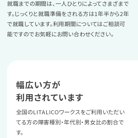
復帰か転職かを
就職までの期間は、一人ひとりによってさまざまで
サポート例
スタッフに相談する
す。じっくりと就職準備をされる方は1年半から2年
連携企業求人のメリット
スタッフからのアドバイス
実習後にスタッフと振り返りを実施
で就職しています。利用期間についてはご相談可
業務量や障害理解などの企業情報
今の職場へ復帰するか、転職するかを検
初めての就労でも安心して就職活
し、さらに仕事の精度を上げるため
能ですのでお気軽にお問い合わせください。
が事前に把握できる、入社前実習で
討します。
動に臨めるよう、「働くこと」や就職
の方法を一緒に考えます。
職場の雰囲気や実際の業務を体験
活動への自信をつけましょう。
できるなど、企業との相性が判断し
サポート例
＼あなたに合った通い方を相談／
3 就職活動ステージ
やすいのがメリットです。
体調の悩みや仕事を再開すること
への不安などを相談しながら、自身
業務の不安や要望を
幅広い方が
相談・見学予約する
無料
の希望を整理していきます。
4 職場定着ステージ
企業に伝える
利用されています
職場で起きる
物事を順序立てて話す方法や、企業から
全国のLITALICOワークスをご利用いただい
2 体調管理
困りを相談する
の質問に沿った回答をする練習をしま
てる方の障害種別・年代別・男女比の割合で
職場復帰に向けて
す。
す。
支援スタッフがあなたと職場の間に入