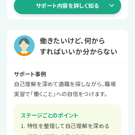
サポート内容を詳しく知る
長く働くための職場との関係づくり
1 就活準備ステージ
働きたいけど、何から
安定就労に向けて
すればいいか分からない
体調を整える
サポート事例
まずは1日2〜3時間から利用。プログラ
自己理解を深めて適職を探しながら、職場
ムを受講し、体調管理やストレス対処法
実習で「働くこと」への自信をつけます。
を学びます。
ステージごとのポイント
サポート例
特性を整理して自己理解を深める
ご本人と相談しながら、個々のペー