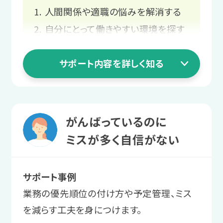
環境や仕事内容との相性を確認し
人間関係や適職の悩みを解消する
や、職場で強みになる特性・スキル
ます。
を一緒に整理します。
自分にとって働きやすい環境を探す
長く働ける職場をじっくり探す
3 就職活動ステージ
サポート内容を詳しく知る
職場で起きる困りを相談する
2 職場実習ステージ
スタッフと
業務を経験して
二人三脚での就職活動
1 就活準備ステージ
働く自信をつける
がんばっているのに
書類作成や面接など、本格的に就職活
人間関係や適職の
ミスが多く自信がない
職場実習を通して、働くことや業務上の
動がスタートします。
コミュニケーションに慣れていきます。
悩みを解消する
サポート事例
サポート例
プログラムを通して、職場で起こりがち
サポート例
業務の優先順位の付け方や予定管理、ミス
面接にはスタッフが同行し、企業に
な困りへの対処法を学んだり、自己理解
LITALICOワークス内で模擬的な業
を減らす工夫を身につけます。
は伝えにくい要望や不安を伝えるお
を進めたりします。
務にチャレンジした後、実際の職場