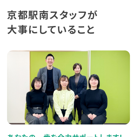
宮城
発達障害と仕事
利用料金
復職支援
京都駅南スタッフが
身体障害
福島
身体障害と仕事
利用手続き
大事にしていること
就労定着支援
知的障害
関東
知的障害と仕事
広がる就労移行支援
相談支援
難病
東京
難病と仕事
就労選択支援
統合失調症
神奈川
制度について
就労支援実績
うつ病
埼玉
相談会・イベントに参加する
スタッフボイス
双極性障害（双極症）
千葉
ピックアップ情報
スタッフ育成の仕組み
不安障害
群馬
カテゴリーからイベントを探す
あなたの一歩を全力サポートします！