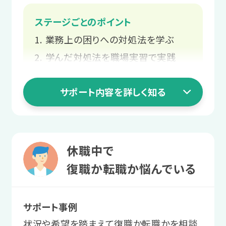
手伝いをします。
での実習で「働く」を体験します。
ステージごとのポイント
サポート例
業務上の困りへの対処法を学ぶ
自分の特性を活かせそうな職種や、
4 職場定着ステージ
3 就職活動ステージ
反対に負担になりそうな業務のイメ
学んだ対処法を職場実習で実践
長く働くための
ージをつけていきます。
業務の不安や要望を企業に伝える
就職活動の知識を
職場との関係づくり
サポート内容を詳しく知る
業務の調整方法を身につける
身につける
2 職場実習ステージ
あなたと就職先企業の関係構築をお手
プログラムの受講で、就職活動の進め方
伝いします。
自分にとって
1 就活準備ステージ
や身だしなみなどを学びます。
休職中で
働きやすい環境を探す
業務上の困りへの
サポート例
復職か転職か悩んでいる
サポート例
業務量の調整や不安解消の支援、
さまざまな職種を体験し、自身にとって
対処法を学ぶ
求人情報の収集や履歴書作成、面
周囲に相談しやすい関係づくりのサ
ストレスの少ない業務や、居心地のよい
サポート事例
接対策など、スタッフが就職活動を
業務上の工夫やコミュニケーションのコ
ポートを行います。
環境を見つけます。
状況や希望を踏まえて復職か転職かを相談
サポートします。必要に応じて面接