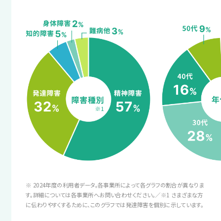
体調を整える
り、困りごとの解消をサポートします。
サポート例
まずは短時間の利用で、休職中に崩れて
面接にはスタッフが同行し、業務指
サポート例
しまった生活リズムを整えます。
示方法の要望や業務量の不安など
職場には直接相談しにくいことや
を伝えるお手伝いをします。
ちょっとした悩みも、支援スタッフに
サポート例
ご相談いただけます。
プログラムを通して、自分に合った
4 職場定着ステージ
ヘルスケアやストレスへの対処法を
学びます。
業務の調整方法を
スタッフからのアドバイス
身につける
あなたにとって働きやすい環境を、
3 困りへの対処
時間をかけてじっくり探していきま
業務が増えて混乱してしまった時など、
※ 2024年度の利用者データ。各事業所によって各グラフの割合が異なりま
しょう！
職場復帰への
周囲に助けを求める方法を考えます。
す。詳細については各事業所へお問い合わせください。／※1 さまざまな方
に伝わりやすくするために、このグラフでは発達障害を個別に示しています。
不安を解消する
＼あなたに合った通い方を相談／