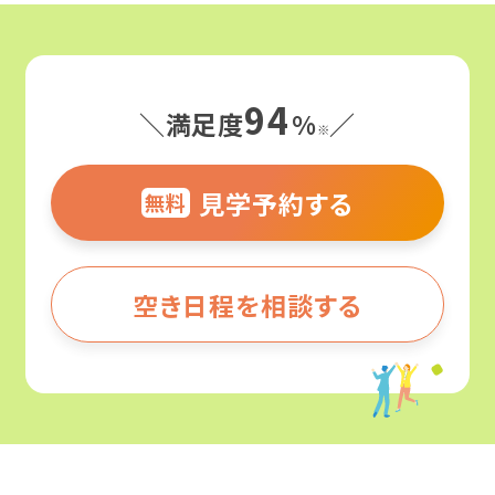
よくわかる！就労移行支援
94
サービス紹介
＼満足度
%
／
就労移行支援ってなんだろう？
※
障害のある方の就職事例
見学予約する
就労移行支援と就労継続支援の違いとは？
無料
就労移行支援
何ができる場所なの？
事業所を探す
カリキュラム
そのひとりのストーリー
空き日程を相談する
どんな人がサポートしてくれるの？
企業インターン
お役立ちコラム・イベント
就職事例（障害別）
北海道・東北
どんな人が利用してるの？
職場定着支援
精神障害
北海道
精神障害と仕事
就労移行支援の利用期間は？
ご利用までの流れ
発達障害