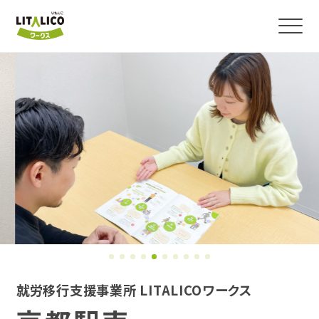
よくわかる！就労移行支援
サービス紹介
障害のある方の就職事例
事業所を探す
お役立ちコラム・イベント
就労移行支援事業所 LITALICOワークス