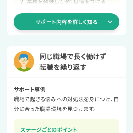
スや目標に合った支援計画を立てま
業務を経験して働く自信をつける
す。
就職活動の知識を身につける
サポート内容を詳しく知る
働き始めてからの不安を相談する
2 職場実習ステージ
あなたらしく働ける
1 就活準備ステージ
同じ職場で長く働けず
環境を探す
特性を整理して
転職を繰り返す
さまざまな職場環境や職種、業務を体験
自己理解を深める
します。
サポート事例
向いている仕事や働き方を見極めるた
職場で起きる悩みへの対処法を身につけ、自
めに、自己分析をします。
サポート例
分に合った職場環境を見つけます。
プログラムを通して「自分らしく働
サポート例
く」とは何かを学び、実際の職場で
ステージごとのポイント
あなたの得意なこと・苦手なこと