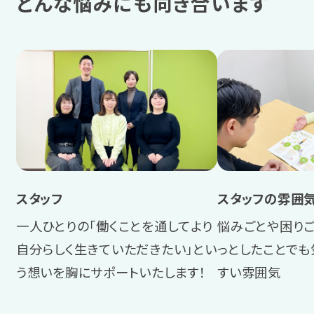
どんな悩みにも向き合います
岡山
広島
山口
香川
愛媛
スタッフ
スタッフの雰囲
九州・沖縄
一人ひとりの「働くことを通してより
悩みごとや困りご
自分らしく生きていただきたい」とい
っとしたことで
福岡
う想いを胸にサポートいたします！
すい雰囲気
宮崎