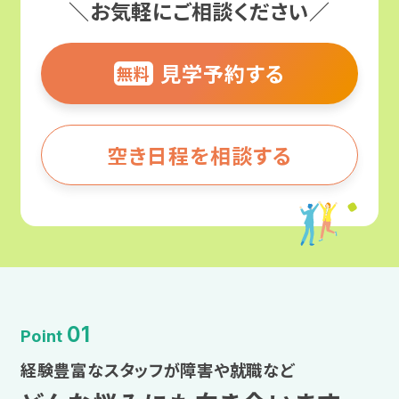
＼お気軽にご相談ください／
広汎性発達障害
近畿
甲信越・北陸
見学予約する
無料
アスペルガー症候群
大阪
東海
ADHD（注意欠如多動症）
兵庫
空き日程を相談する
近畿
自閉スペクトラム症（ASD）
奈良
中国・四国
肢体不自由
京都
九州・沖縄
内部障害
滋賀
01
Point
企業インタビュー
中国・四国
経験豊富なスタッフが障害や就職など
合理的配慮とは