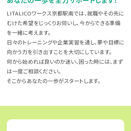
気分障害
栃木
就職相談会
LITALICOワークス京都駅南では、就職やその先に
パニック障害（パニック症）
むけた希望をじっくりお伺いし、今からできる準備
甲信越・北陸
プログラム体験会
を一緒に考えます。
強迫性障害（強迫症）
新潟
日々のトレーニングや企業実習を通し、夢や目標に
オンラインセミナー
向かう力を引き出すことを大切にしています。
アルコール依存症
東海
何から始めれば良いのか迷い、困った時には、まず
ピアトーク
は一度ご相談ください。
摂食障害
愛知
関係機関向けセミナー
そこからあなたの一歩がスタートします。
適応障害（適応反応症）
静岡
エリアからイベントを探す
高次脳機能障害
岐阜
北海道・東北
パーソナリティ障害（パーソナリティー症）
三重
関東