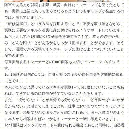
障害のある方が就職する際、就労に向けたトレーニングを受けたとして
も、実際に企業に入って働くとなるとどうしてもギャップが発生するの
ではと感じていました。
「研修型雇用」という方法を採用することで、不安を取り除きながら、
実務に必要なスキルを着実に身に付けられるようサポートしています。
私たちとしても1年間かけて研修を実施することで、本人の適性や強
み、どんな困りごとがあるかをしっかり把握することができます。そう
して、活躍できる現場でインクルーシブに働けるようつなげていくこと
ができます。
毎週実施するトレーナーとの1on1面談も大切なトレーニングの1つで
す。
1on1面談の目的の1つは、自身が持つスキルや自分自身を客観的に知る
ことです。
本人ができると思っているスキルが実務レベルに達していないこともあ
れば、できているのに自信が持てていないこともあります。
また、「分からないことが自分でも分からない」「どう悩めばいいかが
分からない」と感じてしまうことも、仕事においてつまずくきっかけに
なります。現場でどんな困りごとが想定されるか、困った際にどのよう
に本人から相談すればいいかをトレーナーと一緒に考えていきます。
1on1面談はメンタルサポートを受けられる機会であると同時に、自己理