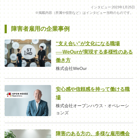
インタビュー:
2023年1月25日
※掲載内容（所属や役割など）はインタビュー当時のものです。
障害者雇用の企業事例
“支え合い”が文化になる職場
──WeOurが実現する多様性のある
働き方
株式会社WeOur
安心感や信頼感を持って働ける職
場
株式会社オープンハウス・オペレーシ
ョンズ
障害のある方の、多様な雇用機会