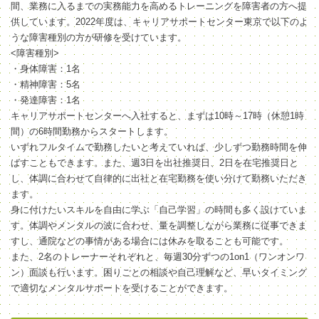
間、業務に入るまでの実務能力を高めるトレーニングを障害者の方へ提
供しています。2022年度は、キャリアサポートセンター東京で以下のよ
うな障害種別の方が研修を受けています。
<障害種別>
・身体障害：1名
・精神障害：5名
・発達障害：1名
キャリアサポートセンターへ入社すると、まずは10時～17時（休憩1時
間）の6時間勤務からスタートします。
いずれフルタイムで勤務したいと考えていれば、少しずつ勤務時間を伸
ばすこともできます。また、週3日を出社推奨日、2日を在宅推奨日と
し、体調に合わせて自律的に出社と在宅勤務を使い分けて勤務いただき
ます。
身に付けたいスキルを自由に学ぶ「自己学習」の時間も多く設けていま
す。体調やメンタルの波に合わせ、量を調整しながら業務に従事できま
すし、通院などの事情がある場合には休みを取ることも可能です。
また、2名のトレーナーそれぞれと、毎週30分ずつの1on1（ワンオンワ
ン）面談も行います。困りごとの相談や自己理解など、早いタイミング
で適切なメンタルサポートを受けることができます。