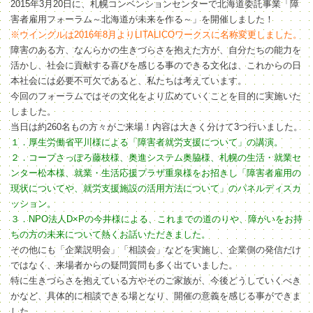
2015
年
3
月
20
日に、札幌コンベンションセンターで北海道委託事業「障
害者雇用フォーラム～北海道が未来を作る～」を開催しました！
※
ウイングルは
2016
年
8
月より
LITALICO
ワークスに名称変更しました。
障害のある方、なんらかの生きづらさを抱えた方が、自分たちの能力を
活かし、社会に貢献する喜びを感じる事のできる文化は、これからの日
本社会には必要不可欠であると、私たちは考えています。
今回のフォーラムではその文化をより広めていくことを目的に実施いた
しました。
当日は約260名もの方々がご来場！内容は大きく分けて3つ行いました。
１．厚生労働省平川様による「障害者就労支援について」の講演。
２．コープさっぽろ藤枝様、奥進システム奥脇様、札幌の生活・就業セ
ンター松本様、就業・生活応援プラザ重泉様をお招きし「障害者雇用の
現状についてや、就労支援施設の活用方法について」のパネルディスカ
ッション。
３．NPO法人D×Pの今井様による、これまでの道のりや、障がいをお持
ちの方の未来について熱くお話いただきました。
その他にも「企業説明会」「相談会」などを実施し、企業側の発信だけ
ではなく、来場者からの疑問質問も多く出ていました。
特に生きづらさを抱えている方やそのご家族が、今後どうしていくべき
かなど、具体的に相談できる場となり、開催の意義を感じる事ができま
した。