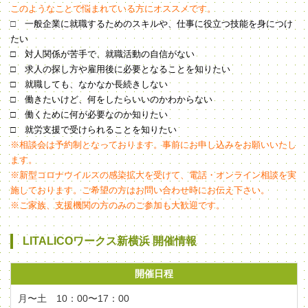
このようなことで悩まれている方にオススメです。
□
一般企業に就職するためのスキルや、仕事に役立つ技能を身につけ
たい
□ 対人関係が苦手で、就職活動の自信がない
□ 求人の探し方や雇用後に必要となることを知りたい
□ 就職しても、なかなか長続きしない
□ 働きたいけど、何をしたらいいのかわからない
□ 働くために何が必要なのか知りたい
□ 就労支援で受けられることを知りたい
※相談会は予約制となっております。事前にお申し込みをお願いいたし
ます。
※新型コロナウイルスの感染拡大を受けて、電話・オンライン相談を実
施しております。ご希望の方はお問い合わせ時にお伝え下さい。
※ご家族、支援機関の方のみのご参加も大歓迎です。
LITALICOワークス新横浜 開催情報
開催日程
月〜土 10：00〜17：00