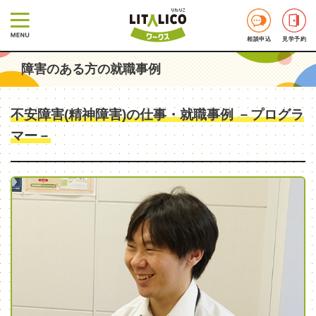
相談申込
見学予約
障害のある方の就職事例
不安障害(精神障害)の仕事・就職事例 －プログラ
マー－