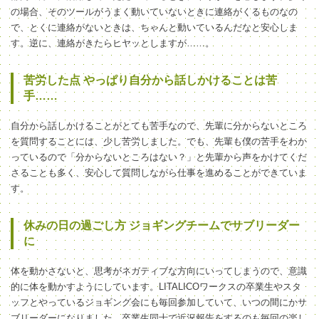
の場合、そのツールがうまく動いていないときに連絡がくるものなの
で、とくに連絡がないときは、ちゃんと動いているんだなと安心しま
す。逆に、連絡がきたらヒヤッとしますが……。
苦労した点 やっぱり自分から話しかけることは苦
手……
自分から話しかけることがとても苦手なので、先輩に分からないところ
を質問することには、少し苦労しました。でも、先輩も僕の苦手をわか
っているので「分からないところはない？」と先輩から声をかけてくだ
さることも多く、安心して質問しながら仕事を進めることができていま
す。
休みの日の過ごし方 ジョギングチームでサブリーダー
に
体を動かさないと、思考がネガティブな方向にいってしまうので、意識
的に体を動かすようにしています。LITALICOワークスの卒業生やスタ
ッフとやっているジョギング会にも毎回参加していて、いつの間にかサ
ブリーダーになりました。卒業生同士で近況報告をするのも毎回の楽し