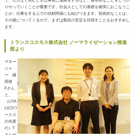
て、仕方なく休むときは事前に連絡をするなど、基本的なことをしっか
りやっていくことが重要です。社会人としての基礎を確実におこなうこ
とが、仕事をする上での信頼関係にも結びつきます。技術的なことは、
その後についてくるので、まずは勤怠の安定を目指すことをおすすめし
ます。
トランスコスモス株式会社 ノーマライゼーション推進
部より
マネー
ジャ
ー 織
田様
Fさん
と、
（LITA
LICOワ
ークス
の先輩
の）T
さんが