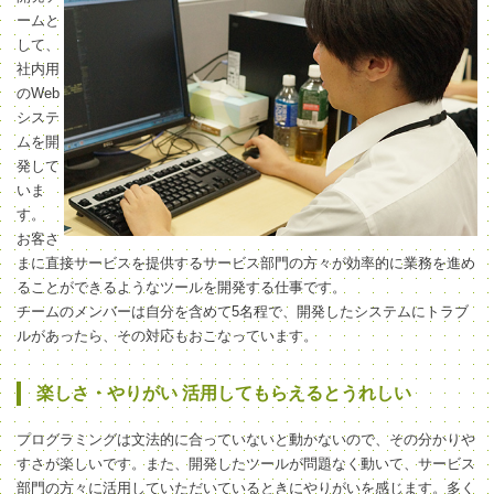
ームと
して、
社内用
のWeb
システ
ムを開
発して
いま
す。
お客さ
まに直接サービスを提供するサービス部門の方々が効率的に業務を進め
ることができるようなツールを開発する仕事です。
チームのメンバーは自分を含めて5名程で、開発したシステムにトラブ
ルがあったら、その対応もおこなっています。
楽しさ・やりがい 活用してもらえるとうれしい
プログラミングは文法的に合っていないと動かないので、その分かりや
すさが楽しいです。また、開発したツールが問題なく動いて、サービス
部門の方々に活用していただいているときにやりがいを感じます。多く