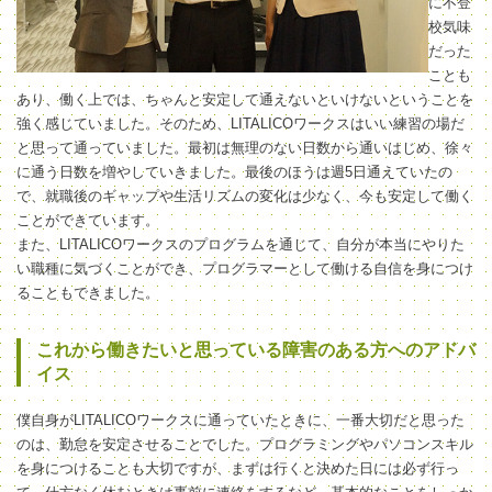
に不登
校気味
だった
ことも
あり、働く上では、ちゃんと安定して通えないといけないということを
強く感じていました。そのため、LITALICOワークスはいい練習の場だ
と思って通っていました。最初は無理のない日数から通いはじめ、徐々
に通う日数を増やしていきました。最後のほうは週5日通えていたの
で、就職後のギャップや生活リズムの変化は少なく、今も安定して働く
ことができています。
また、LITALICOワークスのプログラムを通じて、自分が本当にやりた
い職種に気づくことができ、プログラマーとして働ける自信を身につけ
ることもできました。
これから働きたいと思っている障害のある方へのアドバ
イス
僕自身がLITALICOワークスに通っていたときに、一番大切だと思った
のは、勤怠を安定させることでした。プログラミングやパソコンスキル
を身につけることも大切ですが、まずは行くと決めた日には必ず行っ