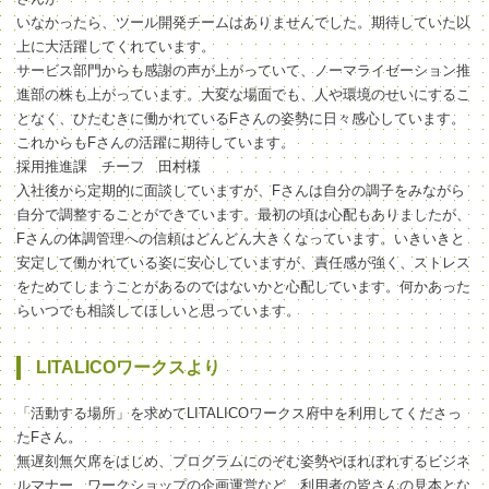
いなかったら、ツール開発チームはありませんでした。期待していた以
上に大活躍してくれています。
サービス部門からも感謝の声が上がっていて、ノーマライゼーション推
進部の株も上がっています。大変な場面でも、人や環境のせいにするこ
となく、ひたむきに働かれているFさんの姿勢に日々感心しています。
これからもFさんの活躍に期待しています。
採用推進課 チーフ 田村様
入社後から定期的に面談していますが、Fさんは自分の調子をみながら
自分で調整することができています。最初の頃は心配もありましたが、
Fさんの体調管理への信頼はどんどん大きくなっています。いきいきと
安定して働かれている姿に安心していますが、責任感が強く、ストレス
をためてしまうことがあるのではないかと心配しています。何かあった
らいつでも相談してほしいと思っています。
LITALICOワークスより
「活動する場所」を求めてLITALICOワークス府中を利用してくださっ
たFさん。
無遅刻無欠席をはじめ、プログラムにのぞむ姿勢やほれぼれするビジネ
ルマナー、ワークショップの企画運営など、利用者の皆さんの見本とな