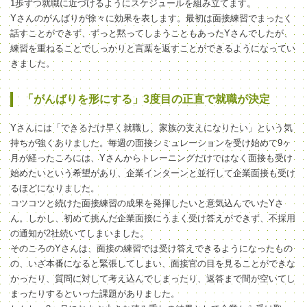
1歩ずつ就職に近づけるようにスケジュールを組み立てます。
Yさんのがんばりが徐々に効果を表します。最初は面接練習でまったく
話すことができず、ずっと黙ってしまうこともあったYさんでしたが、
練習を重ねることでしっかりと言葉を返すことができるようになってい
きました。
「がんばりを形にする」3度目の正直で就職が決定
Yさんには「できるだけ早く就職し、家族の支えになりたい」という気
持ちが強くありました。毎週の面接シミュレーションを受け始めて9ヶ
月が経ったころには、Yさんからトレーニングだけではなく面接も受け
始めたいという希望があり、企業インターンと並行して企業面接も受け
るほどになりました。
コツコツと続けた面接練習の成果を発揮したいと意気込んでいたYさ
ん。しかし、初めて挑んだ企業面接にうまく受け答えができず、不採用
の通知が2社続いてしまいました。
そのころのYさんは、面接の練習では受け答えできるようになったもの
の、いざ本番になると緊張してしまい、面接官の目を見ることができな
かったり、質問に対して考え込んでしまったり、返答まで間が空いてし
まったりするといった課題がありました。