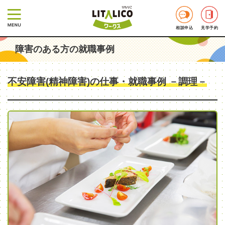
相談申込
見学予約
障害のある方の就職事例
不安障害(精神障害)の仕事・就職事例 －調理－