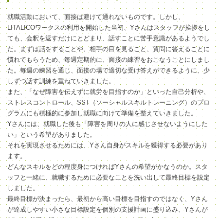
就職活動において、面接は避けて通れないものです。しかし、
LITALICOワークスの利用を開始した当初、Yさんはスタッフが挨拶をし
ても、会釈を返すだけにとどまり、話すことに苦手意識があるようでし
た。まずは話をすることや、相手の目を見ること、質問に答えることに
慣れてもらうため、毎週定期的に、面接の練習をおこなうことにしまし
た。毎週の練習を通じ、面接の場で適切な受け答えができるように、少
しずつ話す訓練を重ねていきました。
また、「なぜ障害を伝えずに就労を目指すのか」といった自己分析や、
ストレスコントロール、SST（ソーシャルスキルトレーニング）のプロ
グラムにも積極的に参加し就職に向けて準備を整えていきました。
Yさんには、就職した後も「障害を周りの人に感じさせないようにした
い」という希望がありました。
それを実現させるためには、Yさん自身がスキルを獲得する必要があり
ます。
どんなスキルをどの程度身につければYさんの希望がかなうのか。スタ
ッフと一緒に、就職するために必要なことを洗い出して最終目標を設定
しました。
最終目標が決まったら、最初から高い目標を目指すのではなく、Yさん
が達成しやすい小さな目標設定を個別の支援計画に盛り込み、Yさんが