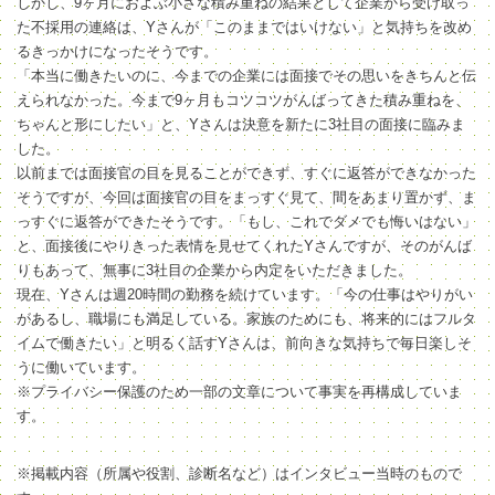
しかし、9ヶ月におよぶ小さな積み重ねの結果として企業から受け取っ
た不採用の連絡は、Yさんが「このままではいけない」と気持ちを改め
るきっかけになったそうです。
「本当に働きたいのに、今までの企業には面接でその思いをきちんと伝
えられなかった。今まで9ヶ月もコツコツがんばってきた積み重ねを、
ちゃんと形にしたい」と、Yさんは決意を新たに3社目の面接に臨みま
した。
以前までは面接官の目を見ることができず、すぐに返答ができなかった
そうですが、今回は面接官の目をまっすぐ見て、間をあまり置かず、ま
っすぐに返答ができたそうです。「もし、これでダメでも悔いはない」
と、面接後にやりきった表情を見せてくれたYさんですが、そのがんば
りもあって、無事に3社目の企業から内定をいただきました。
現在、Yさんは週20時間の勤務を続けています。「今の仕事はやりがい
があるし、職場にも満足している。家族のためにも、将来的にはフルタ
イムで働きたい」と明るく話すYさんは、前向きな気持ちで毎日楽しそ
うに働いています。
※プライバシー保護のため一部の文章について事実を再構成していま
す。
※掲載内容（所属や役割、診断名など）はインタビュー当時のもので