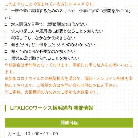
このようなことで悩まれている方にオススメです。
□
一般企業に就職するためのスキルや、仕事に役立つ技能を身につけ
たい
□ 対人関係が苦手で、就職活動の自信がない
□ 求人の探し方や雇用後に必要となることを知りたい
□ 就職しても、なかなか長続きしない
□ 働きたいけど、何をしたらいいのかわからない
□ 働くために何が必要なのか知りたい
□ 就労支援で受けられることを知りたい
※相談会は予約制となっております。事前にお申し込みをお願いいたし
ます。
※新型コロナウイルスの感染拡大を受けて、電話・オンライン相談を実
施しております。ご希望の方はお問い合わせ時にお伝え下さい。
※ご家族、支援機関の方のみのご参加も大歓迎です。
LITALICOワークス横浜関内 開催情報
開催日程
月〜土 10：00〜17：00