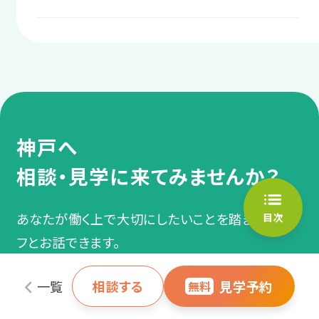
復帰後の仕事や生活の
医師の意見書等があれば自治体の判断により
障害者手帳をお持ちでなくても、医師の診断や
＼あなたに合った通い方を相談／
悩みを相談
利用できる場合があります。
定期的な通院があれば、自治体の判断により
「自分は対象になるのかな？」と迷われたら、
職場に話しにくい仕事や生活の悩みな
相談・見学予約する
無料
利用できるケースが多くあります。
まずはお気軽にご相談ください。
どを、スタッフに相談します。
実際、LITALICOワークスでは障害者手帳なし
で利用されている方も多数いらっしゃいます。
過去の支援事例
神戸へ
サポート例
「自分は対象になるのかな？」と迷われたら、
定期面談で、復職後に起きた困りや
まずはお気軽にご相談ください。
相談・見学に来てみませんか？
精神障害
うつ病・適応障害（適応反応
悩みを相談し、スタッフが業務量の
症）・双極性障害（双極症）・統
調整や不安解消などのサポートをし
合失調症・全般性不安障害
あなたが働く上で大切にしたいことを踏まえスタッ
目次
（全般不安症）・てんかん・依存
ます。
フとお話できます。
症・パニック障害（パニック症）
など
60分
利用前提で
準備不要
一覧
相談する
見学予約
無料
個別相談
なくてOK
同伴者OK
スタッフからのアドバイス
発達障害
ADHD（注意欠如多動症）・