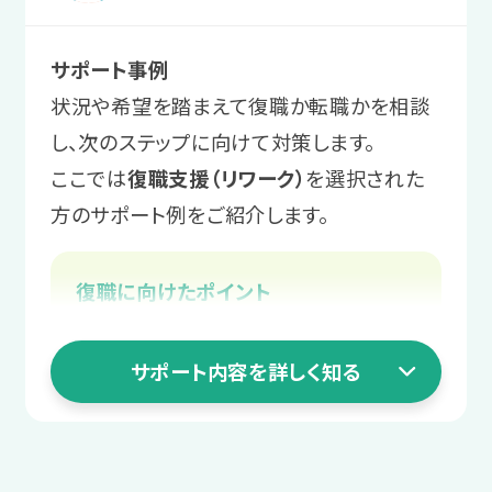
業務量の調整や不安解消の支援、
さまざまな職種を体験し、自身にとって
対処法を学ぶ
求人情報の収集や履歴書作成、面
周囲に相談しやすい関係づくりのサ
ストレスの少ない業務や、居心地のよい
サポート事例
接対策など、スタッフが就職活動を
業務上の工夫やコミュニケーションのコ
ポートを行います。
環境を見つけます。
状況や希望を踏まえて復職か転職かを相談
サポートします。必要に応じて面接
ツを身につけます。
し、次のステップに向けて対策します。
にもスタッフが同行します。
サポート例
ここでは
復職支援（リワーク）
を選択された
サポート例
スタッフからのアドバイス
実習後は都度スタッフと振り返りを
方のサポート例をご紹介します。
「自分を楽にする業務管理」や「自分
まずは安定して通うことを目標に、
4 職場定着ステージ
実施し、コミュニケーションや業務を
を助ける報告・相談・連絡」などのプ
体調安定に向けて一緒に課題を整
円滑にする工夫を一緒に考えます。
働き始めてからの
復職に向けたポイント
ログラムを受講いただきます。
理していきましょう！
復帰か転職かをスタッフに相談する
不安を相談する
＼あなたに合った通い方を相談／
3 就職活動ステージ
職場復帰に向けて体調を整える
サポート内容を詳しく知る
2 職場実習ステージ
働き始めてから起こる困りや不安も、ス
職場復帰への不安を解消する
長く働ける職場を
タッフにご相談いただけます。
相談・見学予約する
無料
学んだ対処法を
復帰後の仕事や生活の悩みを相談
じっくり探す
職場実習で実践