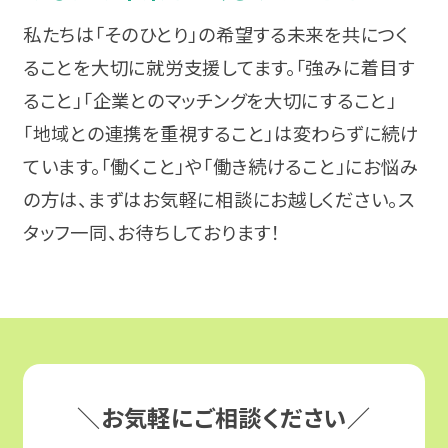
気分障害
栃木
私たちは「そのひとり」の希望する未来を共につく
就職相談会
ることを大切に就労支援してます。「強みに着目す
パニック障害（パニック症）
甲信越・北陸
プログラム体験会
ること」「企業とのマッチングを大切にすること」
強迫性障害（強迫症）
「地域との連携を重視すること」は変わらずに続け
新潟
オンラインセミナー
ています。「働くこと」や「働き続けること」にお悩み
アルコール依存症
東海
の方は、まずはお気軽に相談にお越しください。ス
ピアトーク
タッフ一同、お待ちしております！
摂食障害
愛知
関係機関向けセミナー
適応障害（適応反応症）
静岡
エリアからイベントを探す
高次脳機能障害
岐阜
北海道・東北
＼お気軽にご相談ください／
パーソナリティ障害（パーソナリティー症）
三重
関東