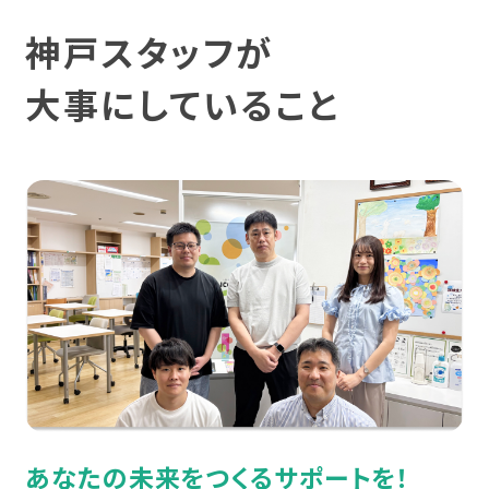
宮城
発達障害と仕事
利用料金
復職支援
神戸スタッフが
身体障害
福島
身体障害と仕事
利用手続き
大事にしていること
就労定着支援
知的障害
関東
知的障害と仕事
広がる就労移行支援
相談支援
難病
東京
難病と仕事
就労選択支援
統合失調症
神奈川
制度について
就労支援実績
うつ病
埼玉
相談会・イベントに参加する
スタッフボイス
双極性障害（双極症）
千葉
ピックアップ情報
スタッフ育成の仕組み
不安障害
群馬
カテゴリーからイベントを探す
あなたの未来をつくるサポートを！