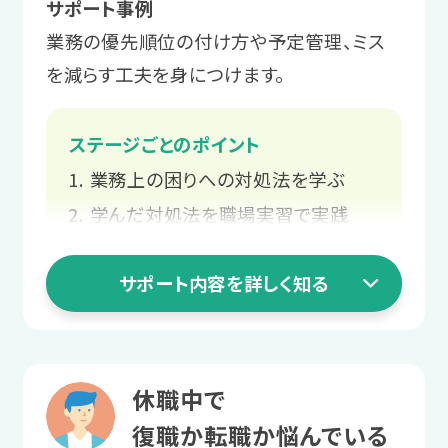
サポート事例
サポート例
プログラムを通して、職場で起こりがち
サポート例
業務の優先順位の付け方や予定管理、ミス
面接にはスタッフが同行し、企業に
な困りへの対処法を学んだり、自己理解
LITALICOワークス内で模擬的な業
を減らす工夫を身につけます。
は伝えにくい要望や不安を伝えるお
を進めたりします。
務にチャレンジした後、実際の職場
手伝いをします。
での実習で「働く」を体験します。
ステージごとのポイント
サポート例
業務上の困りへの対処法を学ぶ
自分の特性を活かせそうな職種や、
4 職場定着ステージ
3 就職活動ステージ
反対に負担になりそうな業務のイメ
学んだ対処法を職場実習で実践
長く働くための
ージをつけていきます。
業務の不安や要望を企業に伝える
就職活動の知識を
職場との関係づくり
サポート内容を詳しく知る
業務の調整方法を身につける
身につける
2 職場実習ステージ
あなたと就職先企業の関係構築をお手
プログラムの受講で、就職活動の進め方
伝いします。
自分にとって
1 就活準備ステージ
や身だしなみなどを学びます。
休職中で
働きやすい環境を探す
業務上の困りへの
サポート例
復職か転職か悩んでいる
サポート例