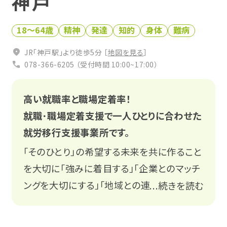
神戸
お役立ち仕事コラム
18〜64歳
精神
発達
知的
身体
難病
0120-951-712
相談会・イベントに参加する
JR「神戸駅」より徒歩5分 ［
地図を見る
］
受付時間 平日10:00〜17:00
078-366-6205 （受付時間 10:00~17:00）
無料
高い就職率と職場定着率！
就職･職場定着支援で一人ひとりに合わせた
就労移行支援事業所です。
「そのひとり」の希望する未来を共に作ること
を大切に「強みに着目する」「企業とのマッチ
関係機関の皆様
Q&A
ングを大切にする」「地域との連携を重視す
...続きを読む
る」を強みにサポートします
プライバシーポリシー
LINE