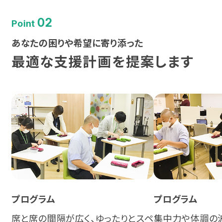
熊本
02
Point
沖縄
あなたの困りや希望に寄り添った
最適な支援計画を提案します
プログラム
プログラム
席と席の間隔が広く、ゆったりとスペ
集中力や体調の