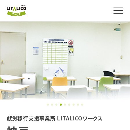
よくわかる！就労移行支援
サービス紹介
障害のある方の就職事例
事業所を探す
お役立ちコラム・イベント
就労移行支援事業所 LITALICOワークス