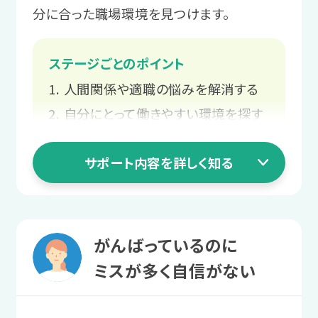
サポート例
分に合った職場環境を見つけます。
プログラムを通して「自分らしく働
サポート例
く」とは何かを学び、実際の職場で
ステージごとのポイント
あなたの得意なこと・苦手なこと
環境や仕事内容との相性を確認し
人間関係や適職の悩みを解消する
や、職場で強みになる特性・スキル
ます。
を一緒に整理します。
自分にとって働きやすい環境を探す
長く働ける職場をじっくり探す
3 就職活動ステージ
サポート内容を詳しく知る
職場で起きる困りを相談する
2 職場実習ステージ
スタッフと
業務を経験して
二人三脚での就職活動
1 就活準備ステージ
働く自信をつける
がんばっているのに
書類作成や面接など、本格的に就職活
人間関係や適職の
ミスが多く自信がない
職場実習を通して、働くことや業務上の
動がスタートします。
コミュニケーションに慣れていきます。
悩みを解消する