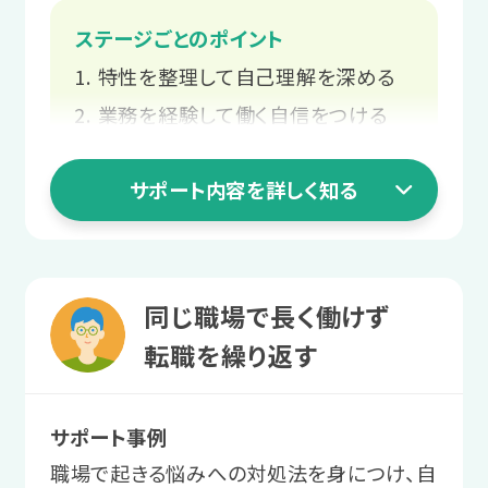
ステージごとのポイント
サポート例
特性を整理して自己理解を深める
ご本人と相談しながら、個々のペー
スや目標に合った支援計画を立てま
業務を経験して働く自信をつける
す。
就職活動の知識を身につける
サポート内容を詳しく知る
働き始めてからの不安を相談する
2 職場実習ステージ
あなたらしく働ける
1 就活準備ステージ
同じ職場で長く働けず
環境を探す
特性を整理して
転職を繰り返す
さまざまな職場環境や職種、業務を体験
自己理解を深める
します。
サポート事例
向いている仕事や働き方を見極めるた
職場で起きる悩みへの対処法を身につけ、自
めに、自己分析をします。