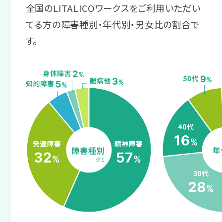
職場で起きる
物事を順序立てて話す方法や、企業から
全国のLITALICOワークスをご利用いただい
2 体調管理
困りを相談する
の質問に沿った回答をする練習をしま
てる方の障害種別・年代別・男女比の割合で
職場復帰に向けて
す。
す。
支援スタッフがあなたと職場の間に入
体調を整える
り、困りごとの解消をサポートします。
サポート例
まずは短時間の利用で、休職中に崩れて
面接にはスタッフが同行し、業務指
サポート例
しまった生活リズムを整えます。
示方法の要望や業務量の不安など
職場には直接相談しにくいことや
を伝えるお手伝いをします。
ちょっとした悩みも、支援スタッフに
サポート例
ご相談いただけます。
プログラムを通して、自分に合った
4 職場定着ステージ
ヘルスケアやストレスへの対処法を
学びます。
業務の調整方法を
スタッフからのアドバイス
身につける
あなたにとって働きやすい環境を、
3 困りへの対処