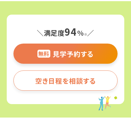
よくわかる！就労移行支援
94
サービス紹介
＼満足度
%
／
就労移行支援ってなんだろう？
※
障害のある方の就職事例
見学予約する
就労移行支援と就労継続支援の違いとは？
無料
就労移行支援
何ができる場所なの？
事業所を探す
カリキュラム
そのひとりのストーリー
空き日程を相談する
どんな人がサポートしてくれるの？
企業インターン
お役立ちコラム・イベント
就職事例（障害別）
北海道・東北
どんな人が利用してるの？
職場定着支援
精神障害
北海道
精神障害と仕事
就労移行支援の利用期間は？
ご利用までの流れ
発達障害