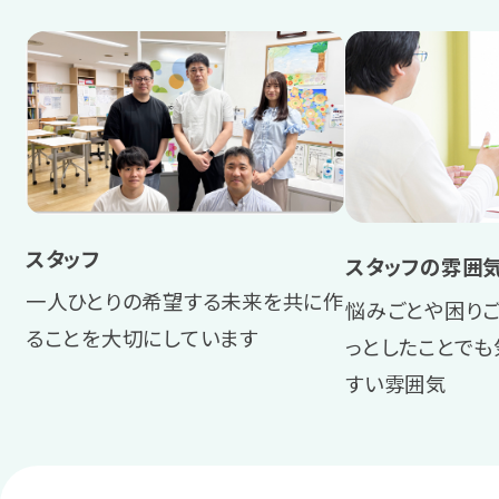
岡山
広島
山口
香川
スタッフ
愛媛
スタッフの雰囲
一人ひとりの希望する未来を共に作
悩みごとや困りご
九州・沖縄
ることを大切にしています
っとしたことで
すい雰囲気
福岡
宮崎