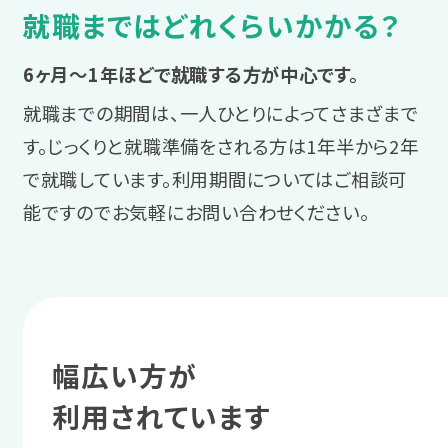
サポート例
就職まではどれくらいかかる？
LITALICOワークス独自の連携企業求人
具体的な課題解決の方法を、スタッ
プログラム受講の中で学んだ業務管理
1 まずは相談
を中心に応募を進め、入社前実習にも
フが一緒に考えます。
を、職場実習で実践します。
6ヶ月～1年ほどで就職する方が中心です。
参加します。
復帰か転職かを
就職までの期間は、一人ひとりによってさまざまで
サポート例
スタッフに相談する
す。じっくりと就職準備をされる方は1年半から2年
連携企業求人のメリット
スタッフからのアドバイス
実習後にスタッフと振り返りを実施
で就職しています。利用期間についてはご相談可
業務量や障害理解などの企業情報
今の職場へ復帰するか、転職するかを検
初めての就労でも安心して就職活
し、さらに仕事の精度を上げるため
能ですのでお気軽にお問い合わせください。
が事前に把握できる、入社前実習で
討します。
動に臨めるよう、「働くこと」や就職
の方法を一緒に考えます。
職場の雰囲気や実際の業務を体験
活動への自信をつけましょう。
できるなど、企業との相性が判断し
サポート例
＼あなたに合った通い方を相談／
3 就職活動ステージ
やすいのがメリットです。
体調の悩みや仕事を再開すること
への不安などを相談しながら、自身
業務の不安や要望を
幅広い方が
相談・見学予約する
無料
の希望を整理していきます。
4 職場定着ステージ
企業に伝える
利用されています