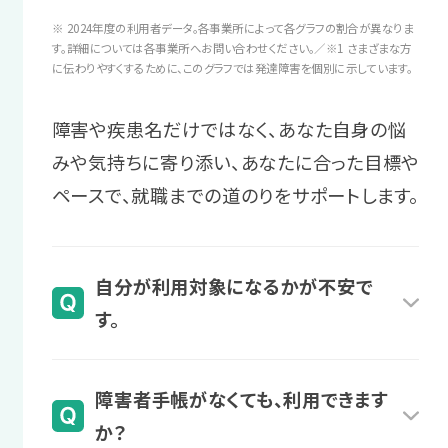
時間をかけてじっくり探していきま
業務が増えて混乱してしまった時など、
※ 2024年度の利用者データ。各事業所によって各グラフの割合が異なりま
しょう！
職場復帰への
周囲に助けを求める方法を考えます。
す。詳細については各事業所へお問い合わせください。／※1 さまざまな方
に伝わりやすくするために、このグラフでは発達障害を個別に示しています。
不安を解消する
＼あなたに合った通い方を相談／
サポート例
障害や疾患名だけではなく、あなた自身の悩
復職への自信をつけるため、プログラム
相談・見学予約する
就職後の困りや不安を定期的にヒ
無料
みや気持ちに寄り添い、あなたに合った目標や
の受講で不安を一つ一つ解消します。
アリングします。必要に応じて、企業
ペースで、就職までの道のりをサポートします。
へ業務指示の方法をレクチャーする
サポート例
こともあります。
プログラムを受講し、自己理解を深
自分が利用対象になるかが不安で
めたり、職場での困りへの対処法を
す。
身につけたりします。
スタッフからのアドバイス
業務管理の実践的な対策を学びな
様々な障害・疾患名のある方が利用されてい
障害者手帳がなくても、利用できます
がら、仕事への自信をつけていきま
ます。
4 復職後
か？
しょう。
また、診断名や障害者手帳がない場合でも、