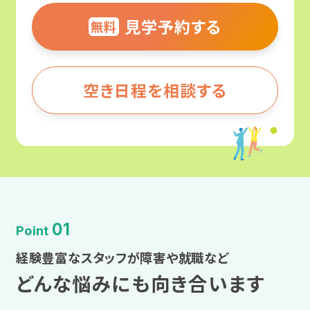
広汎性発達障害
見学予約する
無料
近畿
甲信越・北陸
アスペルガー症候群
大阪
東海
空き日程を相談する
ADHD（注意欠如多動症）
兵庫
近畿
自閉スペクトラム症（ASD）
奈良
中国・四国
肢体不自由
京都
九州・沖縄
内部障害
01
Point
滋賀
経験豊富なスタッフが障害や就職など
企業インタビュー
中国・四国
どんな悩みにも向き合います
合理的配慮とは