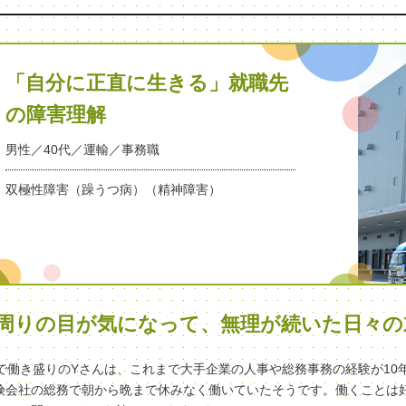
「自分に正直に生きる」就職先
の障害理解
男性／40代／運輸／事務職
双極性障害（躁うつ病）（精神障害）
周りの目が気になって、無理が続いた日々の
代で働き盛りのYさんは、これまで大手企業の人事や総務事務の経験が10
険会社の総務で朝から晩まで休みなく働いていたそうです。働くことは好