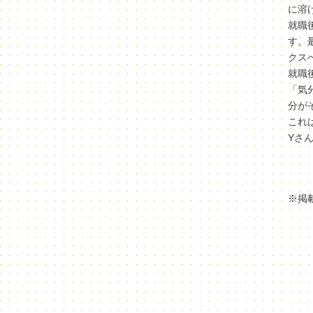
に溶
就職
す。
クス
就職
「気
分が
これ
Yさ
※掲