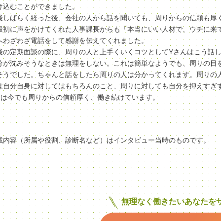
け込むことができました。
後しばらく経った後、会社の人から話を聞いても、周りからの信頼も厚
最初に声をかけてくれた人事課長からも「本当にいい人材で、ウチに来てくれ
へわざわざ電話をして感謝を伝えてくれました。
後の定期面談の際に、周りの人と上手くいくコツとしてYさんはこう話
分が沈みそうなときは無理をしない。これは簡単なようでも、周りの目
そうでした。ちゃんと話をしたら周りの人は分かってくれます。周りの
は自分自身に対してはもちろんのこと、周りに対しても自分を抑えすぎ
んは今でも周りからの信頼厚く、働き続けています。
載内容（所属や役割、診断名など）はインタビュー当時のものです。
無理なく働きたいあなたを