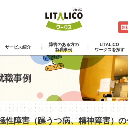
障害のある方の
LITALICO
サービス紹介
就職事例
ワークスを探す
就職事例
極性障害（躁うつ病、精神障害）の