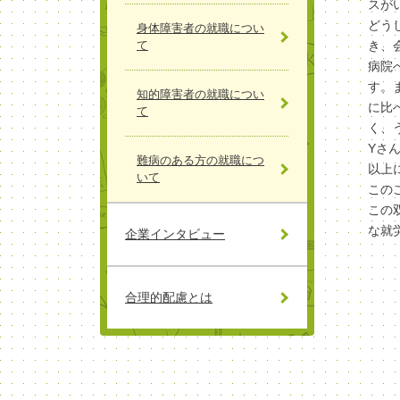
スが
どう
身体障害者の就職につい
て
き、
病院
す。
知的障害者の就職につい
に比
て
く、
Yさ
難病のある方の就職につ
以上
いて
この
この
な就
企業インタビュー
合理的配慮とは