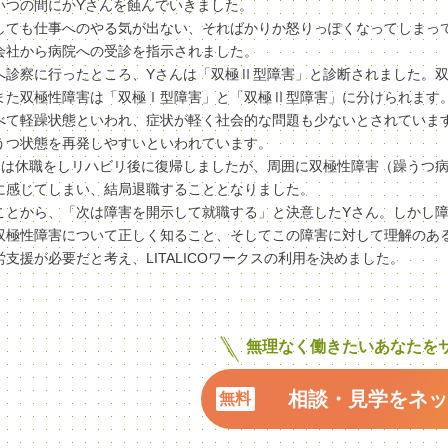
いつの間にかYさんを蝕んでいきました。
しても仕事へのやる気が出ない、そればかりか怒りっぽくなってしまっ
会社から病院への受診を指示されました。
へ診察に行ったところ、Yさんは「双極Ⅱ型障害」と診断されました。双
また双極性障害は「双極Ⅰ型障害」と「双極Ⅱ型障害」に分けられます。
べて軽躁状態といわれ、症状が軽く社会的な問題も少ないとされていま
うつ状態を再発しやすいといわれています。
んは休職をしリハビリ後に復帰しましたが、周囲に双極性障害（躁うつ
に感じてしまい、結局退職することとなりました。
ことから、「次は障害を開示して就職する」と決意したYさん。しかし
双極性障害について正しく知ること、そしてこの障害に対して理解のあ
労支援が必要だと考え、LITALICOワークスの利用を決めました。
無理なく働きたいあなたを
相談・見学をネッ