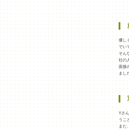
優し
でい
そん
社の
面接
まし
Yさ
うこ
また