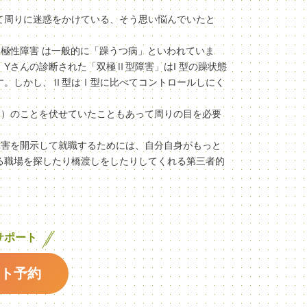
て周りに迷惑をかけている、そう思い悩んでいたと
極性障害 は一般的に「躁うつ病」といわれていま
Yさんの診断された「双極Ⅱ型障害」はI 型の躁状態
す。しかし、Ⅱ型はⅠ型に比べてコントロールしにく
病）のことを伏せていたこともあって周りの目を必要
障害を開示して就職するためには、自分自身がもっと
る職場を探したり橋渡しをしたりしてくれる第三者的
サポート
ト予約