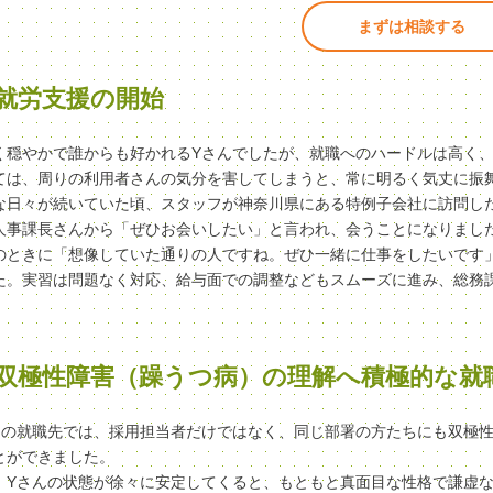
まずは相談する
就労支援の開始
く穏やかで誰からも好かれるYさんでしたが、就職へのハードルは高く
ては、周りの利用者さんの気分を害してしまうと、常に明るく気丈に振
な日々が続いていた頃、スタッフが神奈川県にある特例子会社に訪問し
人事課長さんから「ぜひお会いしたい」と言われ、会うことになりまし
のときに「想像していた通りの人ですね。ぜひ一緒に仕事をしたいです
た。実習は問題なく対応、給与面での調整などもスムーズに進み、総務
双極性障害（躁うつ病）の理解へ積極的な就
んの就職先では、採用担当者だけではなく、同じ部署の方たちにも双極
とができました。
、Yさんの状態が徐々に安定してくると、もともと真面目な性格で謙虚