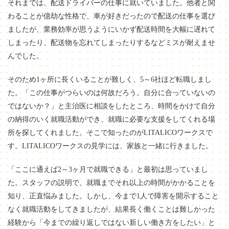
それまでは、配送ドライバーの仕事に就いていました。他者と関
わることが億劫な性格で、車が好きだったので配送の仕事を選び
ましたが、業務効率が思うようにいかず配送時間を大幅に遅れて
しまったり、配送物を忘れてしまったりするなどミスが耐えませ
んでした。
そのため1ヶ所に長くいることが難しく、5～6社ほど転職しまし
た。「この仕事がつらいのは何故だろう。自分に合っていないの
ではないか？」と主治医に相談をしたところ、時間をかけて自分
の納得のいく就職活動ができ、就職に必要な支援をしてくれる場
所を探してくれました。そこで知ったのがLITALICOワークスで
す。LITALICOワークスの見学には、家族と一緒に行きました。
「ここに通えば2～3ヶ月で就職できる」と最初は思っていまし
た。スタッフの説明で、就職までそれ以上の時間がかかることを
知り、正直悩みました。しかし、今まで1人で障害を開示すること
なく就職活動をしてきましたが、結果長く働くことは難しかった
経験から「今までの繰り返しではない新しい働き方をしたい」と