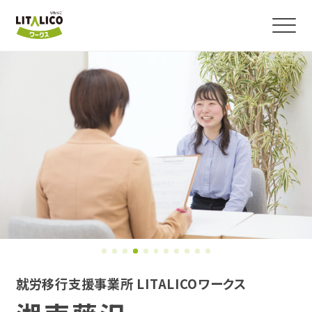
よくわかる！就労移行支援
サービス紹介
障害のある方の就職事例
事業所を探す
お役立ちコラム・イベント
就労移行支援事業所 LITALICOワークス