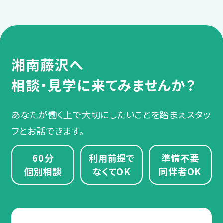
「自分は対象になるのかな？」と迷われたら、
職場に話しにくい仕事や生活の悩みな
相談・見学予約する
無料
利用できるケースが多くあります。
まずはお気軽にご相談ください。
どを、スタッフに相談します。
実際、LITALICOワークスでは障害者手帳なし
で利用されている方も多数いらっしゃいます。
過去の支援事例
湘南藤沢へ
サポート例
「自分は対象になるのかな？」と迷われたら、
定期面談で、復職後に起きた困りや
まずはお気軽にご相談ください。
相談・見学に来てみませんか？
精神障害
うつ病・適応障害（適応反応
悩みを相談し、スタッフが業務量の
症）・双極性障害（双極症）・統
調整や不安解消などのサポートをし
合失調症・全般性不安障害
あなたが働く上で大切にしたいことを踏まえスタッ
（全般不安症）・てんかん・依存
ます。
フとお話できます。
症・パニック障害（パニック症）
など
60分
利用前提で
準備不要
個別相談
なくてOK
同伴者OK
スタッフからのアドバイス
発達障害
ADHD（注意欠如多動症）・
復職か転職かで迷ったら、まずはご
ASD（自閉スペクトラム症）・
相談ください。あなたのご希望や状
LD/SLD（限局性学習症）など