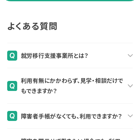
よくある質問
就労移行支援事業所とは？
就労移行支援事業所は就労に向けてサポートす
利用有無にかかわらず、見学・相談だけで
る、障害福祉サービスのひとつです。一般企業への
もできますか？
就職を目指す障害のある方（18歳～64歳）を対象
に、就職に必要な知識やスキル向上のためのサポ
利用有無にかかわらず、お気軽に見学・ご相談にお
ートをおこないます。
障害者手帳がなくても、利用できますか？
越しいただけます。
利用料金については、事業所にかかわらず法律で
初めての場所で緊張される方も多くいらっしゃいま
障害者手帳がなくても、自治体の判断などにより
定められた利用料金でご利用いただけます。詳しく
す。ご自身のペースでお話しください。当日お話しす