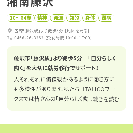
湘南藤沢
お役立ち仕事コラム
18〜64歳
精神
発達
知的
身体
難病
0120-951-712
相談会・イベントに参加する
各線「藤沢駅」より徒歩5分 ［
地図を見る
］
受付時間 平日10:00〜17:00
0466-26-3262 （受付時間 10:00~17:00）
無料
藤沢市「藤沢駅」より徒歩5分│「自分らしく
働く」を大切に就労移行でサポート！
人それぞれに価値観があるように働き方に
も多様性があります。私たちLITALICOワー
クスでは皆さんの「自分らしく働く」を全力で
...続きを読む
関係機関の皆様
Q&A
応援いたします。
プライバシーポリシー
LINE
就職の希望はもちろん生活面での不安や迷