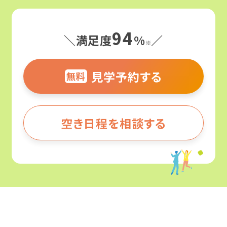
いを一緒に考え、悩み、皆さんらしさが輝くお
よくわかる！就労移行支援
手伝いをさせてください。
94
＼満足度
%
／
※
サービス紹介
まずはお気軽にご相談くださいませ！スタッフ
就労移行支援ってなんだろう？
見学予約する
一同お待ちしております。
無料
障害のある方の就職事例
就労移行支援と就労継続支援の違いとは？
就労移行支援
何ができる場所なの？
空き日程を相談する
事業所を探す
カリキュラム
そのひとりのストーリー
どんな人がサポートしてくれるの？
企業インターン
お役立ちコラム・イベント
就職事例（障害別）
北海道・東北
どんな人が利用してるの？
職場定着支援
精神障害
北海道
精神障害と仕事
就労移行支援の利用期間は？
ご利用までの流れ
発達障害