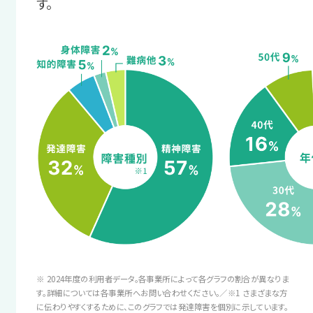
す。
支援スタッフがあなたと職場の間に入
体調を整える
り、困りごとの解消をサポートします。
サポート例
まずは短時間の利用で、休職中に崩れて
面接にはスタッフが同行し、業務指
サポート例
しまった生活リズムを整えます。
示方法の要望や業務量の不安など
職場には直接相談しにくいことや
を伝えるお手伝いをします。
ちょっとした悩みも、支援スタッフに
サポート例
ご相談いただけます。
プログラムを通して、自分に合った
4 職場定着ステージ
ヘルスケアやストレスへの対処法を
学びます。
業務の調整方法を
スタッフからのアドバイス
身につける
あなたにとって働きやすい環境を、
3 困りへの対処
時間をかけてじっくり探していきま
業務が増えて混乱してしまった時など、
※ 2024年度の利用者データ。各事業所によって各グラフの割合が異なりま
しょう！
職場復帰への
周囲に助けを求める方法を考えます。
す。詳細については各事業所へお問い合わせください。／※1 さまざまな方
に伝わりやすくするために、このグラフでは発達障害を個別に示しています。