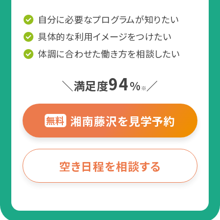
況を踏まえて、今後の働き方を一緒
に考えていきましょう！
知的障害
自分に必要なプログラムが知りたい
軽度/中等度/重度/最重度
具体的な利用イメージをつけたい
＼あなたに合った通い方を相談／
身体障害
聴覚障害・視覚障害・肢体不
体調に合わせた働き方を相談したい
自由・内部障害（免疫機能障
相談・見学予約する
無料
害含む）など
94
＼満足度
%
／
※
難病
多発性硬化症・クローン病・潰
湘南藤沢を見学予約
無料
瘍性大腸炎・もやもや病など
空き日程を相談する