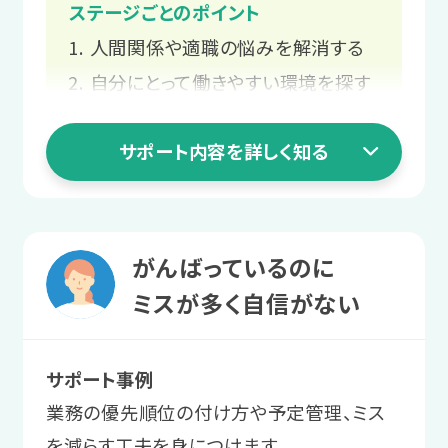
ステージごとのポイント
あなたの得意なこと・苦手なこと
環境や仕事内容との相性を確認し
人間関係や適職の悩みを解消する
や、職場で強みになる特性・スキル
ます。
を一緒に整理します。
自分にとって働きやすい環境を探す
長く働ける職場をじっくり探す
3 就職活動ステージ
サポート内容を詳しく知る
職場で起きる困りを相談する
2 職場実習ステージ
スタッフと
業務を経験して
二人三脚での就職活動
1 就活準備ステージ
働く自信をつける
がんばっているのに
書類作成や面接など、本格的に就職活
人間関係や適職の
ミスが多く自信がない
職場実習を通して、働くことや業務上の
動がスタートします。
コミュニケーションに慣れていきます。
悩みを解消する
サポート事例
サポート例
プログラムを通して、職場で起こりがち
サポート例
業務の優先順位の付け方や予定管理、ミス
面接にはスタッフが同行し、企業に
な困りへの対処法を学んだり、自己理解
LITALICOワークス内で模擬的な業
を減らす工夫を身につけます。
は伝えにくい要望や不安を伝えるお