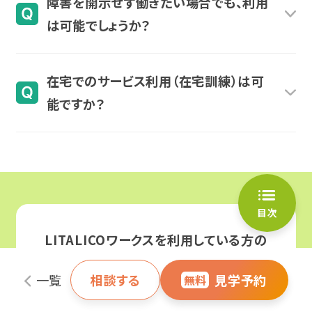
障害を開示せず働きたい場合でも、利用
就職に困難が認められる方は利用できる場合があ
は
こちら
をご覧ください。
ることが難しい場合には、事業所の見学のみご案
は可能でしょうか？
ります。まずはお気軽にご相談ください。
内も可能です。その旨をお申し付けください。
区分/世帯の収入状況
負担上限月額
はい、可能です。障害を開示せず働いている方もい
在宅でのサービス利用（在宅訓練）は可
ます。私たちはどのような働き方が良いのか、その
能ですか？
[区分] 生活保護
0円
方に合わせたサポートをおこないます。ぜひお気軽
生活保護受給世帯
にご相談ください。
はい、可能です。ただし、在宅利用にはお住まいの
自治体（市区町村）からの承認
が必要となります。
[区分] 低所得
0円
自治体ごとに「通所が困難な明確な理由がある
市町村民税非課税世帯
※1
か」「在宅での訓練環境が整っているか」などの審
目次
査基準が異なるため、すべての方が一律で在宅利
[区分] 一般1
9,300円
LITALICOワークスを利用している方の
用できるわけではありません。まずはご希望の理由
市町村民税課税世帯（所
99%が相談・見学
に来られています。
得割16万円
未満）
一覧
相談する
見学予約
をお伺いした上で、自治体への申請手続きなどを
無料
※2
※入所施設利用者（20歳以上）、グ
一緒に確認させていただきます。
見学予約する
無料