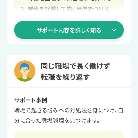
スや目標に合った支援計画を立てま
業務を経験して働く自信をつける
す。
就職活動の知識を身につける
サポート内容を詳しく知る
働き始めてからの不安を相談する
2 職場実習ステージ
あなたらしく働ける
1 就活準備ステージ
同じ職場で長く働けず
環境を探す
特性を整理して
転職を繰り返す
さまざまな職場環境や職種、業務を体験
自己理解を深める
します。
サポート事例
向いている仕事や働き方を見極めるた
職場で起きる悩みへの対処法を身につけ、自
めに、自己分析をします。
サポート例
分に合った職場環境を見つけます。
プログラムを通して「自分らしく働
サポート例
く」とは何かを学び、実際の職場で