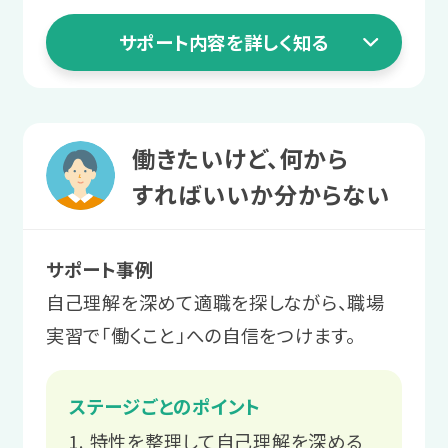
スタッフと二人三脚での就職活動
サポート内容を詳しく知る
長く働くための職場との関係づくり
1 就活準備ステージ
働きたいけど、何から
安定就労に向けて
すればいいか分からない
体調を整える
サポート事例
まずは1日2〜3時間から利用。プログラ
自己理解を深めて適職を探しながら、職場
ムを受講し、体調管理やストレス対処法
実習で「働くこと」への自信をつけます。
を学びます。
ステージごとのポイント
サポート例
特性を整理して自己理解を深める
ご本人と相談しながら、個々のペー