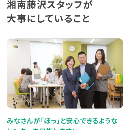
湘南藤沢スタッフが
宮城
発達障害と仕事
利用料金
復職支援
身体障害
大事にしていること
福島
身体障害と仕事
利用手続き
就労定着支援
知的障害
関東
知的障害と仕事
広がる就労移行支援
相談支援
難病
東京
難病と仕事
就労選択支援
統合失調症
神奈川
制度について
就労支援実績
うつ病
埼玉
相談会・イベントに参加する
スタッフボイス
双極性障害（双極症）
千葉
ピックアップ情報
スタッフ育成の仕組み
不安障害
みなさんが「ほっ」と安心できるような
群馬
カテゴリーからイベントを探す