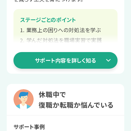
を進めたりします。
務にチャレンジした後、実際の職場
手伝いをします。
での実習で「働く」を体験します。
ステージごとのポイント
サポート例
業務上の困りへの対処法を学ぶ
自分の特性を活かせそうな職種や、
4 職場定着ステージ
3 就職活動ステージ
反対に負担になりそうな業務のイメ
学んだ対処法を職場実習で実践
長く働くための
ージをつけていきます。
業務の不安や要望を企業に伝える
就職活動の知識を
職場との関係づくり
サポート内容を詳しく知る
業務の調整方法を身につける
身につける
2 職場実習ステージ
あなたと就職先企業の関係構築をお手
プログラムの受講で、就職活動の進め方
伝いします。
自分にとって
1 就活準備ステージ
や身だしなみなどを学びます。
休職中で
働きやすい環境を探す
業務上の困りへの
サポート例
復職か転職か悩んでいる
サポート例
業務量の調整や不安解消の支援、
さまざまな職種を体験し、自身にとって
対処法を学ぶ
求人情報の収集や履歴書作成、面
周囲に相談しやすい関係づくりのサ
ストレスの少ない業務や、居心地のよい
サポート事例
接対策など、スタッフが就職活動を
業務上の工夫やコミュニケーションのコ