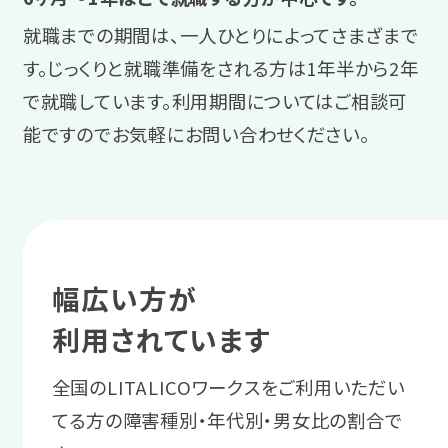
参加します。
復帰か転職かを
就職までの期間は、一人ひとりによってさまざまで
サポート例
スタッフに相談する
す。じっくりと就職準備をされる方は1年半から2年
連携企業求人のメリット
スタッフからのアドバイス
実習後にスタッフと振り返りを実施
で就職しています。利用期間についてはご相談可
業務量や障害理解などの企業情報
今の職場へ復帰するか、転職するかを検
初めての就労でも安心して就職活
し、さらに仕事の精度を上げるため
能ですのでお気軽にお問い合わせください。
が事前に把握できる、入社前実習で
討します。
動に臨めるよう、「働くこと」や就職
の方法を一緒に考えます。
職場の雰囲気や実際の業務を体験
活動への自信をつけましょう。
できるなど、企業との相性が判断し
サポート例
＼あなたに合った通い方を相談／
3 就職活動ステージ
やすいのがメリットです。
体調の悩みや仕事を再開すること
への不安などを相談しながら、自身
業務の不安や要望を
幅広い方が
相談・見学予約する
無料
の希望を整理していきます。
4 職場定着ステージ
企業に伝える
利用されています
職場で起きる
物事を順序立てて話す方法や、企業から
全国のLITALICOワークスをご利用いただい
2 体調管理
困りを相談する
の質問に沿った回答をする練習をしま
てる方の障害種別・年代別・男女比の割合で
職場復帰に向けて
す。