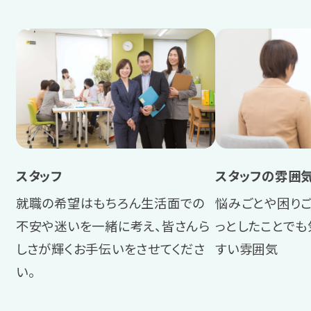
岡山
広島
山口
香川
愛媛
スタッフ
スタッフの雰囲
就職の希望はもちろん生活面での
悩みごとや困りご
九州・沖縄
不安や迷いを一緒に考え、皆さんら
っとしたことで
福岡
しさが輝くお手伝いをさせてくださ
すい雰囲気
い。
宮崎