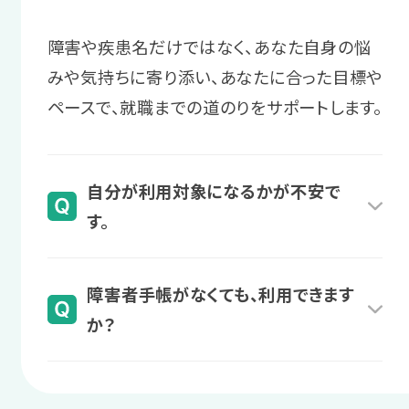
不安を解消する
＼あなたに合った通い方を相談／
サポート例
障害や疾患名だけではなく、あなた自身の悩
復職への自信をつけるため、プログラム
相談・見学予約する
就職後の困りや不安を定期的にヒ
無料
みや気持ちに寄り添い、あなたに合った目標や
の受講で不安を一つ一つ解消します。
アリングします。必要に応じて、企業
ペースで、就職までの道のりをサポートします。
へ業務指示の方法をレクチャーする
サポート例
こともあります。
プログラムを受講し、自己理解を深
自分が利用対象になるかが不安で
めたり、職場での困りへの対処法を
す。
身につけたりします。
スタッフからのアドバイス
業務管理の実践的な対策を学びな
様々な障害・疾患名のある方が利用されてい
障害者手帳がなくても、利用できます
がら、仕事への自信をつけていきま
ます。
4 復職後
か？
しょう。
また、診断名や障害者手帳がない場合でも、
復帰後の仕事や生活の
医師の意見書等があれば自治体の判断により
障害者手帳をお持ちでなくても、医師の診断や
＼あなたに合った通い方を相談／
悩みを相談
利用できる場合があります。
定期的な通院があれば、自治体の判断により