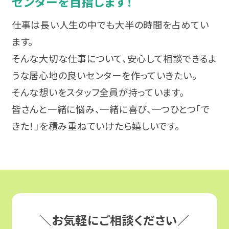
センターを目指します！
気分障害
栃木
就職相談会
仕事は長い人生の中でも大半の時間を占めてい
パニック障害（パニック症）
甲信越・北陸
ます。
プログラム体験会
そんな大切な仕事について、安心して相談できるよ
強迫性障害（強迫症）
新潟
うな居心地の良いセンターを作っていきたい。
オンラインセミナー
そんな想いをスタッフ全員が持っています。
アルコール依存症
東海
ピアトーク
皆さんと一緒に悩み、一緒に喜び、一つひとつ「で
摂食障害
きた！」を積み重ねていけたら嬉しいです。
愛知
関係機関向けセミナー
適応障害（適応反応症）
静岡
エリアからイベントを探す
高次脳機能障害
岐阜
北海道・東北
パーソナリティ障害（パーソナリティー症）
＼お気軽にご相談ください／
三重
関東