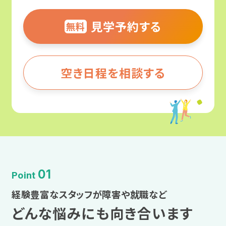
広汎性発達障害
近畿
見学予約する
無料
甲信越・北陸
アスペルガー症候群
大阪
東海
空き日程を相談する
ADHD（注意欠如多動症）
兵庫
近畿
自閉スペクトラム症（ASD）
奈良
中国・四国
肢体不自由
京都
九州・沖縄
内部障害
滋賀
01
Point
企業インタビュー
経験豊富なスタッフが障害や就職など
中国・四国
どんな悩みにも向き合います
合理的配慮とは