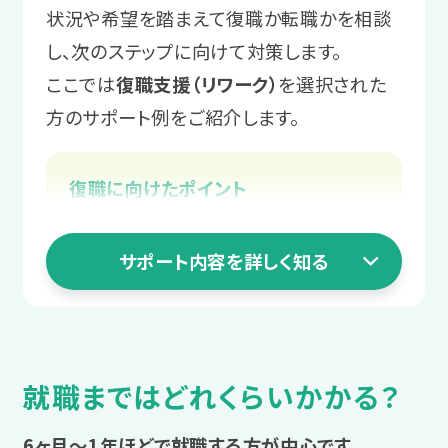
ポートを行います。
環境を見つけます。
状況や希望を踏まえて復職か転職かを相談
サポートします。必要に応じて面接
ツを身につけます。
し、次のステップに向けて対策します。
にもスタッフが同行します。
サポート例
ここでは
復職支援（リワーク）
を選択された
サポート例
スタッフからのアドバイス
実習後は都度スタッフと振り返りを
方のサポート例をご紹介します。
「自分を楽にする業務管理」や「自分
まずは安定して通うことを目標に、
4 職場定着ステージ
実施し、コミュニケーションや業務を
を助ける報告・相談・連絡」などのプ
体調安定に向けて一緒に課題を整
円滑にする工夫を一緒に考えます。
働き始めてからの
復職に向けたポイント
ログラムを受講いただきます。
理していきましょう！
復帰か転職かをスタッフに相談する
不安を相談する
＼あなたに合った通い方を相談／
3 就職活動ステージ
職場復帰に向けて体調を整える
サポート内容を詳しく知る
2 職場実習ステージ
働き始めてから起こる困りや不安も、ス
職場復帰への不安を解消する
長く働ける職場を
タッフにご相談いただけます。
相談・見学予約する
無料
学んだ対処法を
復帰後の仕事や生活の悩みを相談
じっくり探す
職場実習で実践
サポート例
就職まではどれくらいかかる？
LITALICOワークス独自の連携企業求人
具体的な課題解決の方法を、スタッ
プログラム受講の中で学んだ業務管理
1 まずは相談
を中心に応募を進め、入社前実習にも
フが一緒に考えます。
を、職場実習で実践します。
6ヶ月～1年ほどで就職する方が中心です。