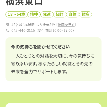
横浜東口
お役立ち仕事コラム
18〜64歳
精神
発達
知的
身体
難病
0120-951-712
相談会・イベントに参加する
JR各線「横浜駅」より徒歩8分 ［
地図を見る
］
受付時間 平日10:00〜17:00
045-440-2115 （受付時間 10:00~17:00）
無料
今の気持ちを聞かせてください
一人ひとりとの対話を大切に、今の気持ちに
寄り添います。あなたらしい就職とその先の
未来を全力でサポートします。
関係機関の皆様
Q&A
プライバシーポリシー
LINE