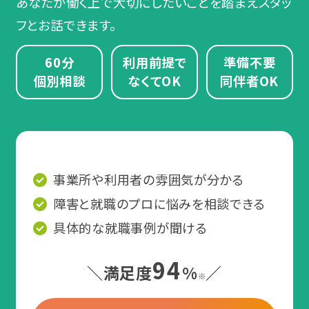
あなたが働く上で大切にしたいことを踏まえスタッ
フとお話できます。
60分
利用前提で
準備不要
個別相談
なくてOK
同伴者OK
事業所や利用者の雰囲気が分かる
障害と就職のプロに悩みを相談できる
具体的な就職事例が聞ける
94
＼満足度
%
／
※