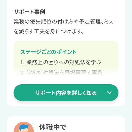
悩みを解消する
サポート事例
サポート例
プログラムを通して、職場で起こりがち
サポート例
業務の優先順位の付け方や予定管理、ミス
面接にはスタッフが同行し、企業に
な困りへの対処法を学んだり、自己理解
LITALICOワークス内で模擬的な業
を減らす工夫を身につけます。
は伝えにくい要望や不安を伝えるお
を進めたりします。
務にチャレンジした後、実際の職場
手伝いをします。
での実習で「働く」を体験します。
ステージごとのポイント
サポート例
業務上の困りへの対処法を学ぶ
自分の特性を活かせそうな職種や、
4 職場定着ステージ
3 就職活動ステージ
反対に負担になりそうな業務のイメ
学んだ対処法を職場実習で実践
長く働くための
ージをつけていきます。
業務の不安や要望を企業に伝える
就職活動の知識を
職場との関係づくり
サポート内容を詳しく知る
業務の調整方法を身につける
身につける
2 職場実習ステージ
あなたと就職先企業の関係構築をお手
プログラムの受講で、就職活動の進め方
伝いします。
自分にとって
1 就活準備ステージ
や身だしなみなどを学びます。
休職中で