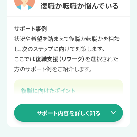
働きやすい環境を探す
業務上の困りへの
サポート例
復職か転職か悩んでいる
サポート例
業務量の調整や不安解消の支援、
さまざまな職種を体験し、自身にとって
対処法を学ぶ
求人情報の収集や履歴書作成、面
周囲に相談しやすい関係づくりのサ
ストレスの少ない業務や、居心地のよい
サポート事例
接対策など、スタッフが就職活動を
業務上の工夫やコミュニケーションのコ
ポートを行います。
環境を見つけます。
状況や希望を踏まえて復職か転職かを相談
サポートします。必要に応じて面接
ツを身につけます。
し、次のステップに向けて対策します。
にもスタッフが同行します。
サポート例
ここでは
復職支援（リワーク）
を選択された
サポート例
スタッフからのアドバイス
実習後は都度スタッフと振り返りを
方のサポート例をご紹介します。
「自分を楽にする業務管理」や「自分
まずは安定して通うことを目標に、
4 職場定着ステージ
実施し、コミュニケーションや業務を
を助ける報告・相談・連絡」などのプ
体調安定に向けて一緒に課題を整
円滑にする工夫を一緒に考えます。
働き始めてからの
復職に向けたポイント
ログラムを受講いただきます。
理していきましょう！
復帰か転職かをスタッフに相談する
不安を相談する
＼あなたに合った通い方を相談／
3 就職活動ステージ
職場復帰に向けて体調を整える
サポート内容を詳しく知る
2 職場実習ステージ
働き始めてから起こる困りや不安も、ス
職場復帰への不安を解消する
長く働ける職場を
タッフにご相談いただけます。
相談・見学予約する
無料
学んだ対処法を
復帰後の仕事や生活の悩みを相談