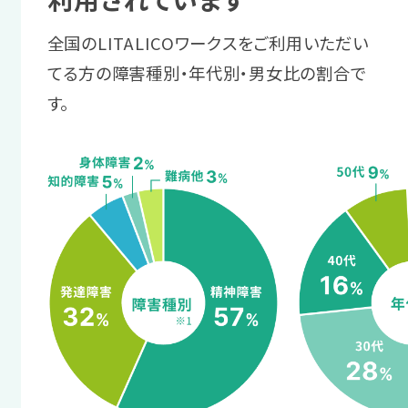
職場で起きる
物事を順序立てて話す方法や、企業から
全国のLITALICOワークスをご利用いただい
2 体調管理
困りを相談する
の質問に沿った回答をする練習をしま
てる方の障害種別・年代別・男女比の割合で
職場復帰に向けて
す。
す。
支援スタッフがあなたと職場の間に入
体調を整える
り、困りごとの解消をサポートします。
サポート例
まずは短時間の利用で、休職中に崩れて
面接にはスタッフが同行し、業務指
サポート例
しまった生活リズムを整えます。
示方法の要望や業務量の不安など
職場には直接相談しにくいことや
を伝えるお手伝いをします。
ちょっとした悩みも、支援スタッフに
サポート例
ご相談いただけます。
プログラムを通して、自分に合った
4 職場定着ステージ
ヘルスケアやストレスへの対処法を
学びます。
業務の調整方法を
スタッフからのアドバイス
身につける
あなたにとって働きやすい環境を、