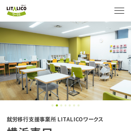
よくわかる！就労移行支援
サービス紹介
障害のある方の就職事例
事業所を探す
お役立ちコラム・イベント
就労移行支援事業所 LITALICOワークス