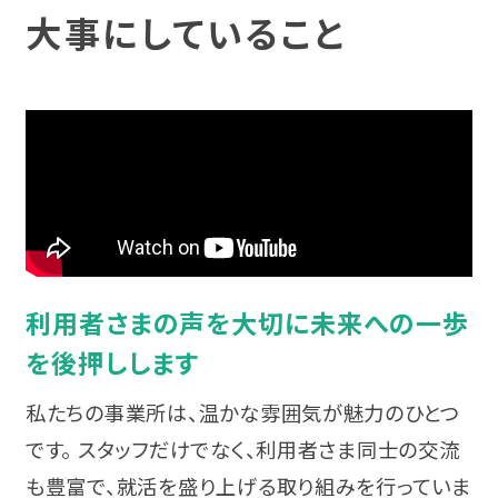
宮城
発達障害と仕事
大事にしていること
利用料金
復職支援
身体障害
福島
身体障害と仕事
利用手続き
就労定着支援
知的障害
関東
知的障害と仕事
広がる就労移行支援
相談支援
難病
東京
難病と仕事
就労選択支援
統合失調症
神奈川
制度について
就労支援実績
うつ病
利用者さまの声を大切に未来への一歩
埼玉
相談会・イベントに参加する
を後押しします
スタッフボイス
双極性障害（双極症）
千葉
ピックアップ情報
私たちの事業所は、温かな雰囲気が魅力のひとつ
スタッフ育成の仕組み
不安障害
です。 スタッフだけでなく、利用者さま同士の交流
群馬
カテゴリーからイベントを探す
も豊富で、就活を盛り上げる取り組みを行っていま