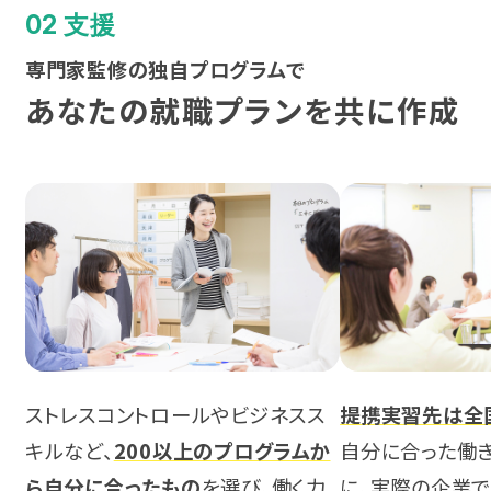
02 支援
熊本
専門家監修の独自プログラムで
沖縄
あなたの就職プランを共に作成
ストレスコントロールやビジネスス
提携実習先は全国
キルなど、
200以上のプログラムか
自分に合った働
ら自分に合ったもの
を選び、働く力
に、実際の企業