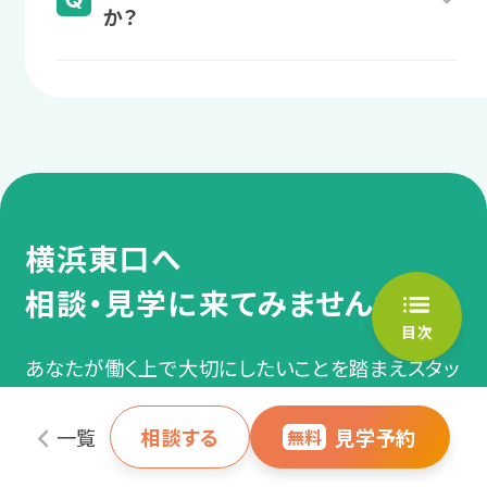
か？
しょう。
また、診断名や障害者手帳がない場合でも、
復帰後の仕事や生活の
医師の意見書等があれば自治体の判断により
障害者手帳をお持ちでなくても、医師の診断や
＼あなたに合った通い方を相談／
悩みを相談
利用できる場合があります。
定期的な通院があれば、自治体の判断により
「自分は対象になるのかな？」と迷われたら、
職場に話しにくい仕事や生活の悩みな
相談・見学予約する
無料
利用できるケースが多くあります。
まずはお気軽にご相談ください。
どを、スタッフに相談します。
実際、LITALICOワークスでは障害者手帳なし
で利用されている方も多数いらっしゃいます。
過去の支援事例
横浜東口へ
サポート例
「自分は対象になるのかな？」と迷われたら、
定期面談で、復職後に起きた困りや
まずはお気軽にご相談ください。
相談・見学に来てみませんか？
精神障害
うつ病・適応障害（適応反応
悩みを相談し、スタッフが業務量の
症）・双極性障害（双極症）・統
目次
調整や不安解消などのサポートをし
合失調症・全般性不安障害
あなたが働く上で大切にしたいことを踏まえスタッ
（全般不安症）・てんかん・依存
ます。
フとお話できます。
症・パニック障害（パニック症）
一覧
相談する
見学予約
無料
など
60分
利用前提で
準備不要