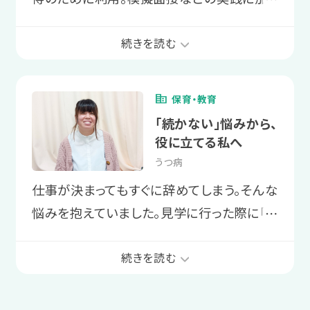
ので、どう生きていけばいいのか分から
え、生活行動管理表で自分に必要な睡眠時
なくなりました。
間を把握しました。その結果、生活リズムが
続きを読む
整い、働けています。
就職を目指す上で一番頑張ったエピソ
保育・教育
ードについてお聞かせください。
利用しようと思ったきっかけは何です
「続かない」悩みから、
何事も体が資本なので、体調管理に努
か？
役に立てる私へ
めました。他には、特性を含めた自己理
うつ病
以前勤めていた会社を退職したため、次
解を頑張りました。
仕事が決まってもすぐに辞めてしまう。そんな
の就職先を探す必要がありました。その
悩みを抱えていました。見学に行った際に「こ
⋯
ために必要な技能や知識の習得のた
こなら自分がいるのがイメージができる」と
め、利用することにしました。
支援員のサポートで特に印象に残って
感じ、利用を開始。現在は仕事で「人の役に
続きを読む
いることや、嬉しかったことは何ですか？
立てている」という実感が湧くようになりまし
診断された後、何をどうすればいいか分
就職を目指す上で一番頑張ったエピソ
た。