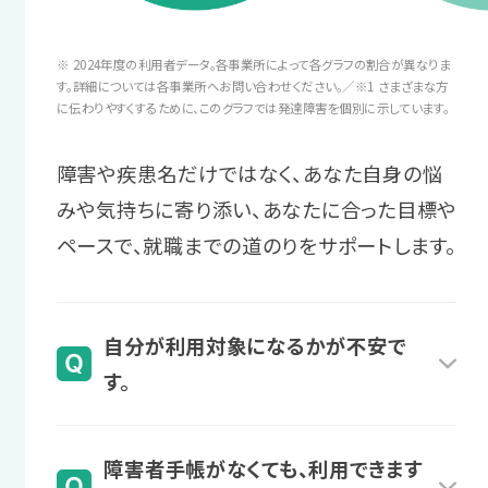
3 困りへの対処
時間をかけてじっくり探していきま
業務が増えて混乱してしまった時など、
※ 2024年度の利用者データ。各事業所によって各グラフの割合が異なりま
しょう！
職場復帰への
周囲に助けを求める方法を考えます。
す。詳細については各事業所へお問い合わせください。／※1 さまざまな方
に伝わりやすくするために、このグラフでは発達障害を個別に示しています。
不安を解消する
＼あなたに合った通い方を相談／
サポート例
障害や疾患名だけではなく、あなた自身の悩
復職への自信をつけるため、プログラム
相談・見学予約する
就職後の困りや不安を定期的にヒ
無料
みや気持ちに寄り添い、あなたに合った目標や
の受講で不安を一つ一つ解消します。
アリングします。必要に応じて、企業
ペースで、就職までの道のりをサポートします。
へ業務指示の方法をレクチャーする
サポート例
こともあります。
プログラムを受講し、自己理解を深
自分が利用対象になるかが不安で
めたり、職場での困りへの対処法を
す。
身につけたりします。
スタッフからのアドバイス
業務管理の実践的な対策を学びな
様々な障害・疾患名のある方が利用されてい
障害者手帳がなくても、利用できます
がら、仕事への自信をつけていきま
ます。
4 復職後