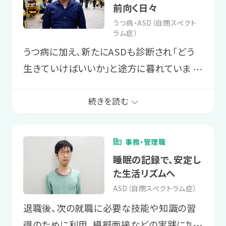
前向く日々
うつ病・ASD（自閉スペクト
ラム症）
うつ病に加え、新たにASDも診断され「どう
生きていけばいいか」と途方に暮れていまし
⋯
た。しかし、LITALICOワークスで特性と向き
合い、自己理解を深め、対処法を習得。今は
続きを読む
仕事で最高のパフォーマンスで働けていま
す。
事務・管理職
睡眠の記録で、安定し
利用する前はどのようなお悩みを抱えて
た生活リズムへ
いましたか？
ASD（自閉スペクトラム症）
退職後、次の就職に必要な技能や知識の習
当時はうつ病に加え、ASDも診断された
得のために利用。模擬面接などの実践に加
⋯