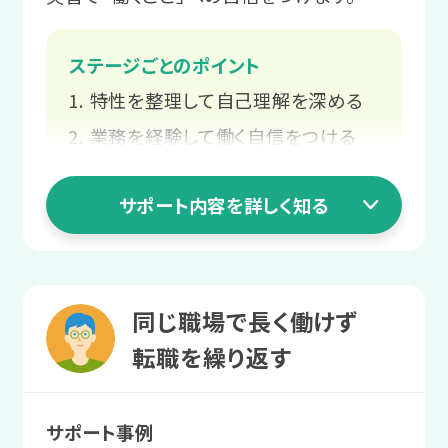
を学びます。
ステージごとのポイント
サポート例
特性を整理して自己理解を深める
ご本人と相談しながら、個々のペー
スや目標に合った支援計画を立てま
業務を経験して働く自信をつける
す。
就職活動の知識を身につける
サポート内容を詳しく知る
働き始めてからの不安を相談する
2 職場実習ステージ
あなたらしく働ける
1 就活準備ステージ
同じ職場で長く働けず
環境を探す
特性を整理して
転職を繰り返す
さまざまな職場環境や職種、業務を体験
自己理解を深める
します。
サポート事例
向いている仕事や働き方を見極めるた