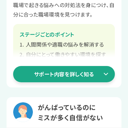
職場で起きる悩みへの対処法を身につけ、自
めに、自己分析をします。
サポート例
分に合った職場環境を見つけます。
プログラムを通して「自分らしく働
サポート例
く」とは何かを学び、実際の職場で
ステージごとのポイント
あなたの得意なこと・苦手なこと
環境や仕事内容との相性を確認し
人間関係や適職の悩みを解消する
や、職場で強みになる特性・スキル
ます。
を一緒に整理します。
自分にとって働きやすい環境を探す
長く働ける職場をじっくり探す
3 就職活動ステージ
サポート内容を詳しく知る
職場で起きる困りを相談する
2 職場実習ステージ
スタッフと
業務を経験して
二人三脚での就職活動
1 就活準備ステージ
働く自信をつける
がんばっているのに
書類作成や面接など、本格的に就職活
人間関係や適職の
ミスが多く自信がない
職場実習を通して、働くことや業務上の
動がスタートします。
コミュニケーションに慣れていきます。