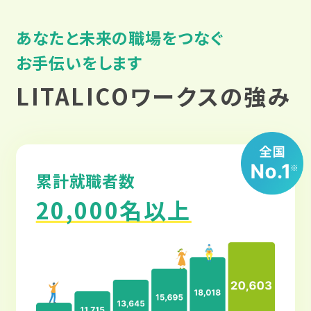
られています。仕事にもある程度慣れて
今後の目標や、挑戦したいことは何です
で、事業所でのグループワークの経験が
きたので、現在は部屋の片付けを進めて
か？
あなたと未来の職場をつなぐ
活きていると思います。
います。片付けが落ち着いたら、仕事の
フルタイム勤務ができるように体力をつ
お手伝いをします
ためにまた検定などにも挑戦したいと
けることです。また、自立に向けて、でき
LITALICOワークスの強み
考えています。
働く前と働いた後で気持ちや生活の変
ることをやっていこうと思います。
化はありましたか？
働く前と比べて「人の役に立てている」と
利用を検討している方へメッセージをお
利用を検討している方へメッセージをお
いう実感が湧くようになりました。 今後
願いします。
累計就職者数
願いします。
の目標は、正社員になることです。
20,000名以上
LITALICOワークスは「自分のことをもう
LITALICOワークスは「ありのままの自
一度知る時間」でした。 自分はどのよう
分を知ることができる場所」。 一人で抱
な仕事ができるのかわからない方、自分
利用を検討している方へメッセージをお
え込まずに、たくさん発信してみてくださ
の障害に困りごとのある方に、解決策を
願いします。
い。
一緒に考え、行動してくれる場所です。
私にとってのLITALICOワークスは「アッ