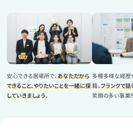
岡山
広島
山口
香川
愛媛
多種多様な経歴
安心できる居場所で、
あなただから
籍。
フランクで話
できること、やりたいことを一緒に探
九州・沖縄
笑顔の多い事業
していきましょう。
福岡
宮崎