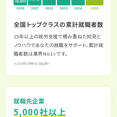
トホームでいつでも帰って来れるような
場所」です。踏み出すことをすごく協力的
全国トップクラスの累計就職者数
に支えてくれます。後悔はしません！
15年以上の就労支援で積み重ねた知見と
ノウハウであなたの就職をサポート。累計就
職者数は業界No1
です。
※
※2026年5月時点/当社調べ
就職先企業
5,000社以上