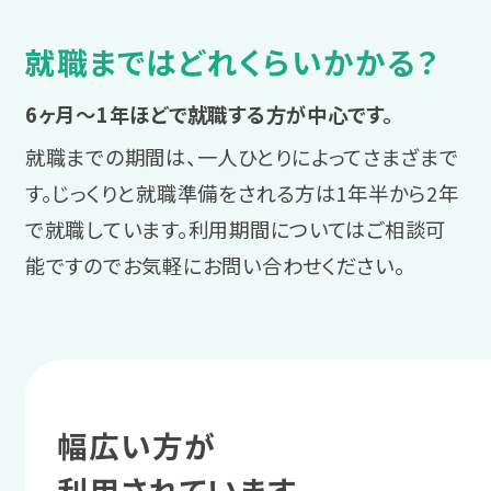
じっくり探す
職場実習で実践
サポート例
就職まではどれくらいかかる？
LITALICOワークス独自の連携企業求人
具体的な課題解決の方法を、スタッ
プログラム受講の中で学んだ業務管理
1 まずは相談
を中心に応募を進め、入社前実習にも
フが一緒に考えます。
を、職場実習で実践します。
6ヶ月～1年ほどで就職する方が中心です。
参加します。
復帰か転職かを
就職までの期間は、一人ひとりによってさまざまで
サポート例
スタッフに相談する
す。じっくりと就職準備をされる方は1年半から2年
連携企業求人のメリット
スタッフからのアドバイス
実習後にスタッフと振り返りを実施
で就職しています。利用期間についてはご相談可
業務量や障害理解などの企業情報
今の職場へ復帰するか、転職するかを検
初めての就労でも安心して就職活
し、さらに仕事の精度を上げるため
能ですのでお気軽にお問い合わせください。
が事前に把握できる、入社前実習で
討します。
動に臨めるよう、「働くこと」や就職
の方法を一緒に考えます。
職場の雰囲気や実際の業務を体験
活動への自信をつけましょう。
できるなど、企業との相性が判断し
サポート例
＼あなたに合った通い方を相談／
3 就職活動ステージ
やすいのがメリットです。
体調の悩みや仕事を再開すること
への不安などを相談しながら、自身
業務の不安や要望を
幅広い方が
相談・見学予約する
無料
の希望を整理していきます。
4 職場定着ステージ
企業に伝える
利用されています