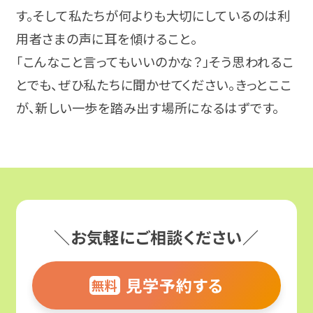
気分障害
す。そして私たちが何よりも大切にしているのは利
栃木
就職相談会
用者さまの声に耳を傾けること。
パニック障害（パニック症）
甲信越・北陸
「こんなこと言ってもいいのかな？」そう思われるこ
プログラム体験会
とでも、ぜひ私たちに聞かせてください。きっとここ
強迫性障害（強迫症）
新潟
オンラインセミナー
が、新しい一歩を踏み出す場所になるはずです。
アルコール依存症
東海
ピアトーク
摂食障害
愛知
関係機関向けセミナー
適応障害（適応反応症）
静岡
エリアからイベントを探す
＼お気軽にご相談ください／
高次脳機能障害
岐阜
北海道・東北
見学予約する
無料
パーソナリティ障害（パーソナリティー症）
三重
関東