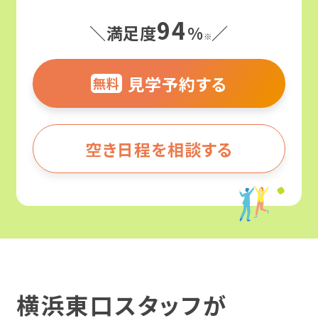
94
よくわかる！就労移行支援
＼満足度
%
／
※
サービス紹介
見学予約する
無料
就労移行支援ってなんだろう？
障害のある方の就職事例
就労移行支援と就労継続支援の違いとは？
就労移行支援
空き日程を相談する
何ができる場所なの？
事業所を探す
カリキュラム
そのひとりのストーリー
どんな人がサポートしてくれるの？
企業インターン
お役立ちコラム・イベント
就職事例（障害別）
北海道・東北
どんな人が利用してるの？
職場定着支援
精神障害
北海道
精神障害と仕事
就労移行支援の利用期間は？
横浜東口スタッフが
ご利用までの流れ
発達障害