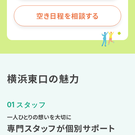
広汎性発達障害
近畿
空き日程を相談する
甲信越・北陸
アスペルガー症候群
大阪
東海
ADHD（注意欠如多動症）
兵庫
近畿
自閉スペクトラム症（ASD）
奈良
中国・四国
横浜東口の魅力
肢体不自由
京都
九州・沖縄
内部障害
滋賀
01 スタッフ
企業インタビュー
一人ひとりの想いを大切に
中国・四国
専門スタッフが個別サポート
合理的配慮とは