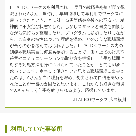
LITALICOワークスを利用され、1度目の就職先を短期間で退
職されたAさん。当時は、早期退職して再利用でワークスに
戻ってきたということに対する劣等感や今後への不安で、精
神的に不安定な状態でした。しかしスタッフと何度も面談し
ながら気持ちを整理したり、プログラムに参加したりしなが
ら、ご自身の特性について理解を深め、どのような職場環境
が合うのかを考えておられました。LITALICOワークス内の
訓練や職場実習に何度も参加することで、働く上での得意不
得意やコミュニケーションの取り方を把握し、苦手な場面に
対する対処方法を身につけられていたことが、とても印象に
残っています。定年まで働きたいと思える職場環境に出会え
たのは、Aさんが自己理解を深め、努力されて自信を深めら
れたことが一番の要因だと思います。これからも好きな環境
でAさんらしく仕事を続けられるよう、応援しています。
LITALICOワークス 広島横川
利用していた事業所