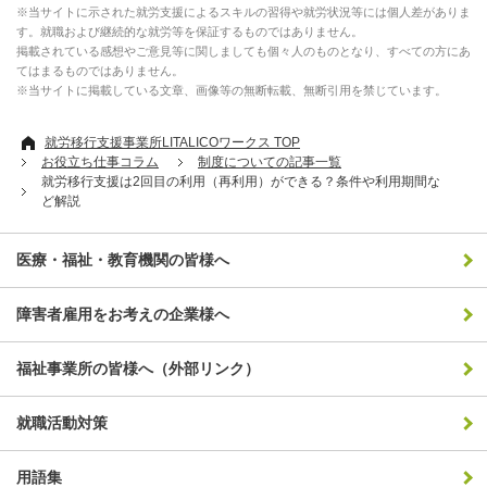
※当サイトに示された就労支援によるスキルの習得や就労状況等には個人差がありま
す。就職および継続的な就労等を保証するものではありません。
掲載されている感想やご意見等に関しましても個々人のものとなり、すべての方にあ
てはまるものではありません。
※当サイトに掲載している文章、画像等の無断転載、無断引用を禁じています。
就労移行支援事業所LITALICOワークス TOP
お役立ち仕事コラム
制度についての記事一覧
就労移行支援は2回目の利用（再利用）ができる？条件や利用期間な
ど解説
医療・福祉・教育機関の皆様へ
障害者雇用をお考えの企業様へ
福祉事業所の皆様へ（外部リンク）
就職活動対策
用語集