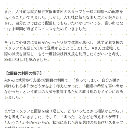
また、入社前は就労移行支援事業所のスタッフと一緒に職場への配慮を
伝えることができました。しかし、入社後に新たな困りごとが起きたと
きに、自分だけではどう配慮してもらいたいかについてを、言い出せな
いまま時間が過ぎてストレスをためていきました。
そうして心身共に負荷がかかった状態で体調が悪化し、就労定着支援の
スタッフとも話して1年で退職することにしました。
Aさんは退職した
際の状況を整理し、もう一度就労移行支援を利用した方がいいと考え、
2回目の利用を決めました。
【2回目の利用の様子】
Aさんは就労移行支援の2回目の利用で、「焦ってしまい、自分が働き
続けられる条件かどうかをよく考えなかった」「配慮の希望を言い出せ
なかった」という前回の反省を改善するための取り組みをメインに通所
しました。
まずはスタッフと面談を繰り返して、どういったときに相談がしづらい
かを考えていきました。そして、「困ったことなどを伝えるのが苦手」
ということが分かったため、状況に応じた言葉選びの形を作りスタッフ