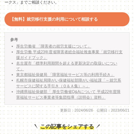
ークス」までご相談ください。
【無料】就労移行支援の利用について相談する
参考
厚生労働省 「障害者の就労支援について」
厚生労働 平成23年度省障害者総合福祉推進事業「就労移行支
援ガイドブック」
名古屋市「標準利用期間を超える更新決定の取扱いについ
て」
東京都福祉保健局 「障害福祉サービス等の利用手続き」
札幌市保健福祉局障がい保健福祉部障がい福祉課「～就労系
サービスに関する手引き（Ｑ＆Ａ集）～」
沖縄県福祉保健部「 厚生労働省Q&Aについて 平成22年度障
害福祉サービス事業者等集団指導（説明会）資料」
更新日：2024/06/26 公開日：2023/06/21
この記事をシェアする