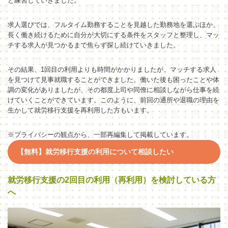
と練習していきました。
求人選びでは、フルタイム勤務することを見越した勤務地を選ぶほか、
長く働き続けるために自分が大切にする条件をスタッフと整理し、マッ
チする求人が見つかるまで焦らず探し続けていきました。
その結果、1回目の利用よりも時間がかかりましたが、マッチする求人
を見つけて見事就職することができました。働いた後も困ったことや体
調の変化がありましたが、その都度上司や同僚に相談しながら仕事を続
けていくことができています。
このように、前回の通所や退職の理由を
生かして就労移行支援を再利用した方もいます。
※プライバシーの観点から、一部再編集して掲載しています。
【無料】就労移行支援の利用について相談したい
就労移行支援の2回目の利用（再利用）を検討している方
へ