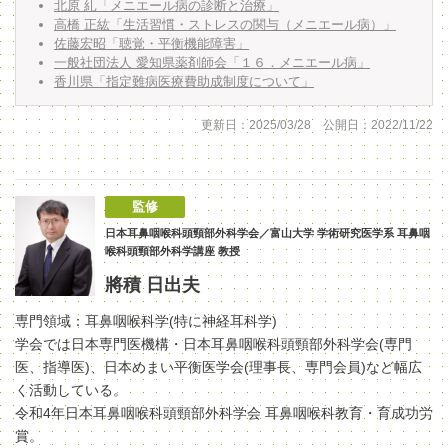
北原 糺「メニエール病の診断と治療」
高橋 正紘「生活習慣・ストレスの関与（メニエール病）」
佐藤宏昭「聴覚・平衡機能障害」
一般社団法人 愛知県薬剤師会「１６．メニエール病」
香川県「指定難病医療費助成制度について」
更新日：2025/03/28 公開日：2022/11/22
監修
日本耳鼻咽喉科頭頸部外科学会／富山大学 学術研究医学系 耳鼻咽
喉科頭頸部外科学講座 教授
將積 日出夫
専門領域：耳鼻咽喉科学(特に神経耳科学)
学会では日本専門医機構・日本耳鼻咽喉科頭頸部外科学会(専門
医、指導医)、日本めまい平衡医学会(理事長、専門会員)など幅広
く活動している。
令和4年日本耳鼻咽喉科頭頸部外科学会 耳鼻咽喉科教育・育成功労
賞。