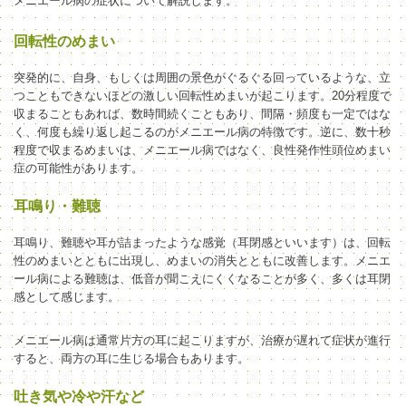
メニエール病の症状について解説します。
回転性のめまい
突発的に、自身、もしくは周囲の景色がぐるぐる回っているような、立
つこともできない
ほどの激しい回転性めまいが起こります。20分程度で
収まることもあれば、数時間続くこともあり、間隔・頻度も一定ではな
く、何度も繰り返し起こるのがメニエール病の特徴です。逆に、数十秒
程度で収まるめまいは、メニエール病ではなく、良性発作性頭位めまい
症の可能性があります。
耳鳴り・難聴
耳鳴り、難聴や耳が詰まったような感覚（耳閉感といいます）は、回転
性のめまいとともに出現し、めまいの消失とともに改善します。メニエ
ール病による難聴は、低音が聞こえにくくなることが多く、多くは耳閉
感として感じます。
メニエール病は通常片方の耳に起こりますが、治療が遅れて症状が進行
すると、両方の耳に生じる場合もあります。
吐き気や冷や汗など