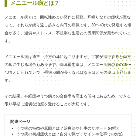
メニエール病とは？
メニエール病とは、回転性めまい発作に難聴、耳鳴りなどの症状が重な
って、それらが繰り返し起きる内耳の病気です。30〜40代で発症する場
合が多く、過労やストレス、不規則な生活との因果関係が疑われていま
す。
メニエール病は通常、片方の耳に起こりますが、症状が進行すると両方
の耳に生じる場合もあります。
両耳罹患率は、メニエール病患者の10〜
40％といわれていて、罹病期間が長くなればなるほどその率は上昇しま
す。
その結果、神経症やうつ病との合併率も高まる傾向にあるため、できる
限り早期に適切な治療を受けることが大切です。
関連ページ
うつ病の特徴や原因とは？治療法や仕事のサポートを解説
うつ病の初期症状とは？自分で気づくサインや仕事での対処