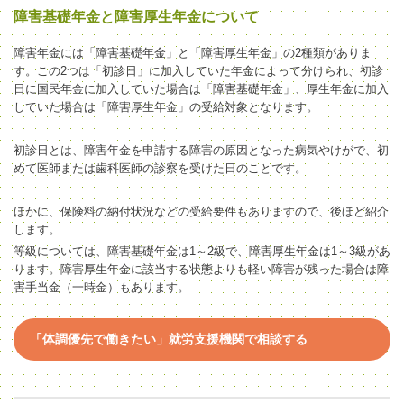
障害基礎年金と障害厚生年金について
障害年金には「障害基礎年金」と「障害厚生年金」の
2種類がありま
す。
この2つは「初診日」に加入していた年金によって分けられ、初診
日に国民年金に加入していた場合は「障害基礎年金」、厚生年金に加入
していた場合は「障害厚生年金」の受給対象となります。
初診日とは、障害年金を申請する障害の原因となった
病気や
けがで
、初
めて
医師または歯科医師の診察を受けた日のことです。
ほかに、
保険料の納付状況など
の
受給要件
も
ありますので、後ほど紹介
します。
等級については、
障害基礎年金は1～2級で、障害厚生年金は1～3級
があ
ります。障害厚生年金に該当する状態よりも軽い障害が残った
場合
は障
害
手当金
（一時金）
もあります。
「体調優先で働きたい」就労支援機関で相談する