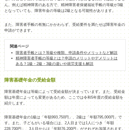
ん。
例えば精神障害のある方で、精神障害者保健福祉手帳の等級が3級
となっていても、障害年金の等級は2級となる可能性があります。
また、障害者手帳の有無にかかわらず、受給要件を満たせば障害年金の
申請ができます。
関連ページ
障害者手帳とは？等級や種類、申請条件やメリットなど解説
精神障害者手帳の等級とは？申請のメリットやデメリットは
ある？1級・2級・3級の違いや就労支援も解説
障害基礎年金の受給金額
障害基礎年金は等級によって受給金額が決まっています。また、受給金
額は年度によっても変更があるため、ここでは令和5年度の
受給
金額を
紹介します。
障害基礎年金の1級は
「
年額993,750円
」
、2級は
「
年額795,000円
」
で
す。また、子どもがいる場合には、
2
人目までは
1
人につき
「
年額
228,700円
」
、
3
人目からは
「年額
76,200円
」
がそれぞれ加算されます。