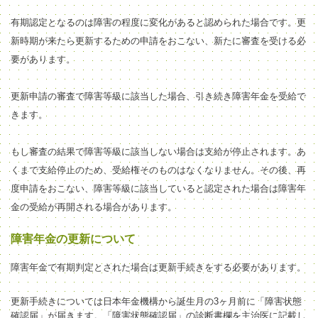
有期認定となるのは障害の程度に変化があると認められた場合です。更
新時期が来たら
更新するための
申請をおこない、新たに審査を受ける必
要があります。
更新申請の審査で障害等級に該当し
た場合、
引き続き障害年金を受給
で
きます。
もし審査の結果で障害等級
に
該当しない場合は支給が停止されます。あ
くまで支給停止
のため、受給権そのものはなくなりません。その後、
再
度申請をおこない、障害等級に該当していると認定された場合は
障害年
金の受給が
再開され
る場合があり
ます。
障害年金の更新について
障害年金で有期判定とされた場合は更新手続きをする必要があります。
更新手続きについては
日本年金機構から誕生月の3
ヶ
月前に「障害状態
確認届」が届きます。
「障害状態
確認届
」
の診断書欄を主治医に記載し