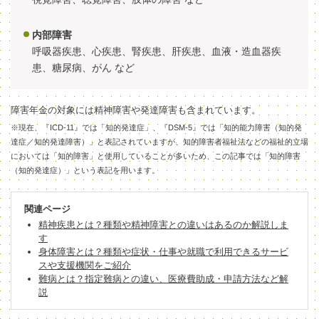
内部障害
呼吸器疾患、心疾患、腎疾患、肝疾患、血液・造血器疾
患、糖尿病、がん など
障害年金の対象には精神障害や発達障害も含まれています。
※現在、『ICD-11』では「知的発達症」、『DSM-5』では「知的能力障害（知的発
達症／知的発達障害）」と表記されていますが、知的障害者福祉法などの福祉的立場
においては「知的障害」と使用していることが多いため、この記事では「知的障害
（知的発達症）」という表記を用います。
関連ページ
精神疾患とは？種類や精神障害との違いはあるのか解説しま
す
身体障害とは？種類や症状・仕事や就職で利用できるサービ
スや支援機関をご紹介
難病とは？指定難病との違い、医療費助成・申請方法など解
説