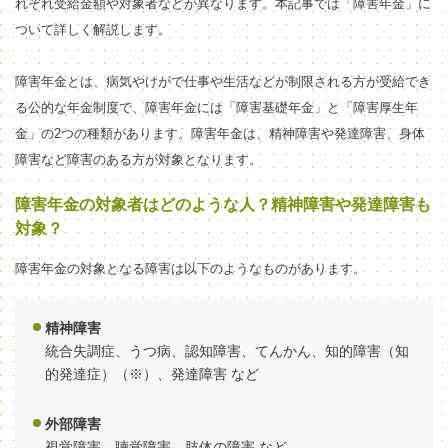
れぞれ受給金額や対象者などが異なります。本記事では「障害年金」に
ついて詳しく解説します。
障害年金とは
、
病気やけがで仕事や生活など
が制限される
方が受給でき
る公的な年金制度で、障害年金には「障害基礎年金」と「障害厚生年
金」の2つの種類があります。障害年金は、精神障害や
発達障害、
身体
障害など障害のある方が対象となります。
障害年金の対象者はどのような人？精神障害や発達障害も
対象？
障害年金の対象となる障害
は
以下のよう
なものがあります。
精神障害
統合失調症、うつ病、認知障害、てんかん、知的障害（知
的発達症）（※）、発達障害 など
外部障害
視覚障害、聴覚障害、肢体の障害 など