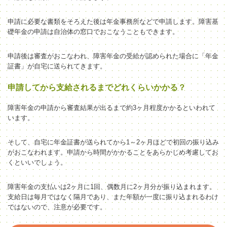
申請に必要な
書類をそろえた後は年金事務所
などで
申請
します。
障害基
礎年金の申請は自治体の窓口でおこな
う
こともできます。
申請後は審査がおこなわれ、
障害年金の受給が
認められた場合に「年金
証書」が自宅に送られてきます。
申請してから支給されるまでどれくらいかかる？
障害年金の申請から審査結果が出るまで約3ヶ月程度かかるといわれて
います。
そして、自宅に年金証書が送られてから1～2ヶ月ほどで初回の振り込み
がおこなわれます。申請から時間がかかることをあらかじめ考慮してお
くといいでしょう。
障害年金の支払いは2ヶ月に1回、偶数月に2ヶ月分が振り込まれます。
支給日は毎月ではなく隔月であり、また年額が一度に振り込まれるわけ
ではないので、注意が必要です。