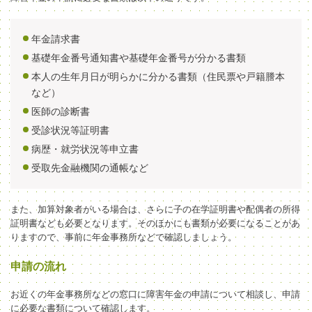
年金請求書
基礎年金番号通知書
や基礎年金番号が分かる書類
本人の生年月日が明らかに分かる書類（住民票
や戸籍謄本
など）
医師の診断書
受診状況等証明書
病歴・就労状況等申立書
受取先金融機関の通帳
など
また、加算対象者がいる場合は、さらに子の在学証明書や配偶者の所得
証明書
など
も必要となります。そのほかにも書類が必要になることがあ
ります
ので、事前に
年金事務所などで確認し
ましょう
。
申請の流れ
お近くの
年金事務所
などの窓口に
障害年金の申請
について
相談し、
申請
に
必要な書類について確認します。