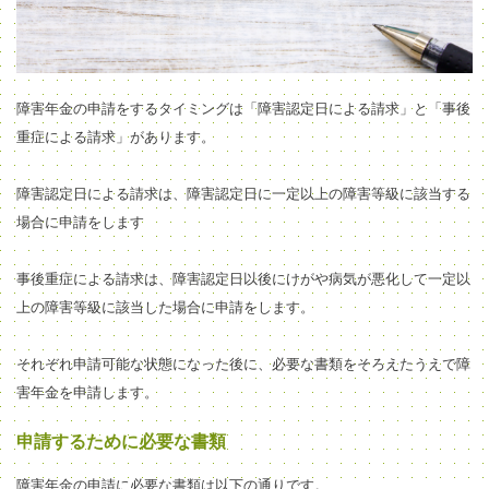
障害年金の申請
をする
タイミング
は「障害認定日による請求」と「事後
重症による請求」があります。
障害認定日による請求は、
障害認定日に
一定以上の障害
等級に該当
する
場合に申請をします
事後重症による請求は、
障害認定日以後にけがや病気が悪化して
一定以
上の障害
等級に該当した場合
に申請をします。
それぞれ申請可能な状態になった後に
、必要な
書類をそろえたうえで障
害年金を申請
します。
申請するために必要な書類
障害年金の申請に必要な書類は以下の通りです。