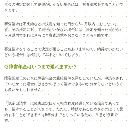
年金の決定に関して納得がいかない場合には、審査請求をすることがで
きます。
審査請求は不支給などの決定を知った日から3
ヶ月
以内におこな
いま
す。
その決定に
対して
納得がいかない場合には
、決定を知った日から2
ヶ月
以内であればさらに再審査請求をおこな
う
ことも可能です。
審査請求をすることで決定が覆ることもありますので、納得がいかない
という場合には検討してみるといいでしょう。
Q.障害年金はいつまで遡れますか？
障害認定日のときに障害年金の受給要件を満たしていたが、申請をされ
ていなかった場合にはさかのぼって請求できるのか分からないという方
も多いかもしれません。
「認定日請求」は障害認定日から相当程度経過している場合であって
も、請求することができます。ただし、時効があるためさかのぼって受
給することができるのは5年分までとなっているため、注意が必要で
す。