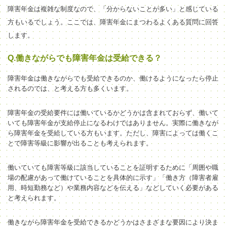
障害年金は複雑な制度なので、「分からないことが多い」と感じている
方もいるでしょう。ここでは、障害年金にまつわるよくある質問に回答
します。
Q.働きながらでも障害年金は受給できる？
障害年金は働きながらでも受給できるのか、働けるようになったら停止
されるのでは、と考える方も多くいます。
障害年金の受給要件には働いているかどうかは含まれておらず、
働いて
いても
障害年金が支給停止になるわけではありません。
実際に働きなが
ら障害年金を受給している方もいます。
ただし、
障害によっては働
くこ
とで障害
等級に影響が出ることも考えられます
。
働いていても障害等級に該当していることを証明するために「周囲や職
場の配慮があって働けていることを具体的に示す」「働き方（障害者雇
用、時短勤務など）や業務内容などを伝える」などしていく必要がある
と考えられます。
働きながら障害年金を受給できるかどうかはさまざまな要因により決ま