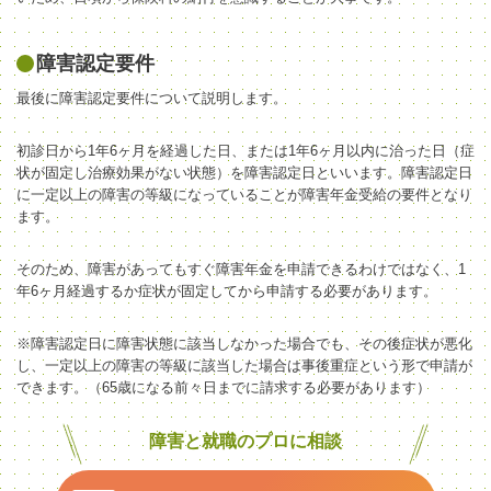
障害認定要件
最後に障害認定要件について説明します。
初診日から1年6ヶ月
を
経過した日、または1年6ヶ月以内に治った日（症
状が固定し治療効果がない状態）を障害認定日といい
ます。
障害認定日
に一定以上の障害の等級になっていることが障害年金受給の要件となり
ます。
そのため
、
障害があってもすぐ障害年金を申請できるわけではなく、1
年6ヶ月経過するか症状が固定してから申請する必要があります。
※
障害認定日に障害状態に該当しなかった場合でも、その後症状が悪化
し
、一定以上の障害の
等級に該当した場合は事後重症という形で申請が
できます
。
（65歳になる前々日までに請求する必要
が
あり
ます
）
障害と就職のプロに相談