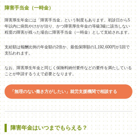
障害手当金（一時金）
障害厚生年金には「障害手当金」という制度もあります。初診日から5
年以内に病気やけがが治り、かつ
障害厚生年金の等級
3級に該当しない
程度の障害が残った場合に
障害手当金（
一時金
）
として支給されます。
支給額は報酬比例の年金額の2倍か、最低保障額の1,192,600円が
1回で
支払われます。
なお、障害厚生年金と同じく保険料納付要件などの要件を満たしている
ことが申請するうえで必要となります。
「無理のない働き方がしたい」就労支援機関で相談する
障害年金はいつまでもらえる？