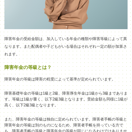
障害年金の受給金額は、加入している年金の種類や障害等級によって異
なります。また配偶者や子どもがいる場合はそれぞれ一定の額が加算さ
れます。
障害年金の等級とは？
障害年金の等級は障害の程度によって基準が定められています。
障害基礎年金
の等級
は1級と2級
、障害厚生年金は1級から3級までありま
す。等級は1級が重く、以下2級3級となります。受給金額も同様に1級が
高く、以下2級3級となります。
また、
障害年金の等級は独自に定められて
います。
障害者手帳
の
等級
と
障害年金の等級
は
別のものになる
ため、障害者手帳を持っている方で
も、
障害者手帳の等級と
障害年金の等級が同じになるわけではありませ