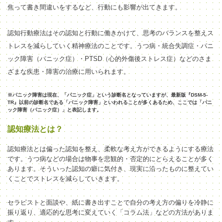
焦って書き間違いをするなど、行動にも影響が出てきます。
認知行動療法はその認知と行動に働きかけて、思考のバランスを整えス
トレスを減らしていく精神療法のことです。うつ病・統合失調症・パニ
ック障害（パニック症）・PTSD（心的外傷後ストレス症）などのさま
ざまな疾患・障害の治療に用いられます。
※パニック障害は現在、「パニック症」という診断名となっていますが、最新版『DSM-5-
TR』以前の診断名である「パニック障害」といわれることが多くあるため、ここでは「パニ
ック障害（パニック症）」と表記します。
認知療法とは？
認知療法とは偏った認知を整え、柔軟な考え方ができるようにする療法
です。
うつ病などの場合は物事を悲観的・否定的にとらえることが多く
あります。
そういった認知の癖に気付き、現実に沿ったものに整えてい
くことでストレスを減らしていきます。
セラピストと面談や、紙に書き出すことで自分の考え方の偏りを冷静に
振り返り、適応的な思考に変えていく「コラム法」などの方法がありま