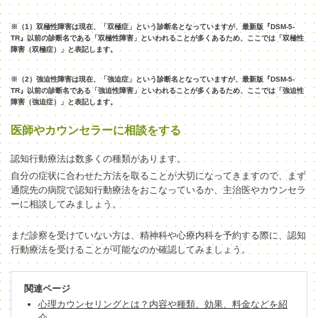
※（1）双極性障害は現在、「双極症」という診断名となっていますが、最新版『DSM-5-
TR』以前の診断名である「双極性障害」といわれることが多くあるため、ここでは「双極性
障害（双極症）」と表記します。
※（2）強迫性障害は現在、「強迫症」という診断名となっていますが、最新版『DSM-5-
TR』以前の診断名である「強迫性障害」といわれることが多くあるため、ここでは「強迫性
障害（強迫症）」と表記します。
医師やカウンセラーに相談をする
認知行動療法は数多くの種類があります。
自分の症状に合わせた方法を取ることが大切になってきますので、まず
通院先の病院で認知行動療法をおこなっているか、主治医やカウンセラ
ーに相談してみましょう。
まだ診察を受けていない方は、精神科や心療内科を予約する際に、認知
行動療法を受けることが可能なのか確認してみましょう。
関連ページ
心理カウンセリングとは？内容や種類、効果、料金などを紹
介