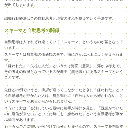
が出てしまいます。
認知行動療法はこの自動思考と現実のずれを整えていく手法です。
スキーマと自動思考の関係
自動思考は人それぞれ違っていて「スキーマ」というものが基となって
います。
スキーマとは無意識の価値観の事で、海に浮かぶ氷山によく例えられま
す。
「嫌われた」「失礼な人だ」というのは海面（意識）に浮かぶ考えで、
その考えの根拠となっているのが海中（無意識）にあるスキーマという
ことです。
先ほどの例でいうと、挨拶が返ってこなかったときに「嫌われた」とい
う自動思考が浮かんだ人は、無意識化に「自分は人から好かれない」と
いうスキーマがあるからかもしれません。
そういう方は「会話している最中に相手が時計を見た」「既読がついた
のに返信が来ない」といった時にも「嫌われた」という自動思考が浮か
ぶ傾向があります。
もちろんここに書いた例だけでは分かりませんので、スキーマを判断す