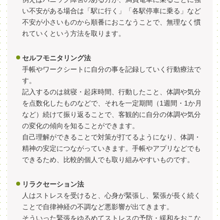
い不安がある場合は「駅に行く」「各駅停車に乗る」など
不安が小さいものから順番におこなうことで、無理なく慣
れていくという方法を取ります。
セルフモニタリング法
手帳やワークシートに自分の事を記録していく行動療法で
す。
記入するのは就寝・起床時間、行動したこと、体調や気分
を点数化したものなどで、それを一定期間（1週間・1か月
など）続けて振り返ることで、客観的に自分の体調や気分
の変化の傾向を知ることができます。
自己理解ができることで対策が打てるようになり、体調・
精神の安定につながっていきます。手帳やアプリなどでも
できるため、比較的個人でも取り組みやすいものです。
リラクセーション法
人はストレスを受けると、心身が緊張し、緊張が長く続く
ことで自律神経の不調など悪影響が出てきます。
そういった緊張をゆるめてストレスの予防・緩和をおこな