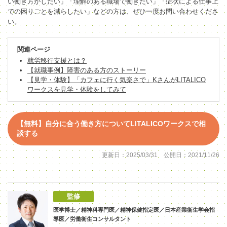
い働き方がしたい」「理解のある職場で働きたい」「症状による仕事上
での困りごとを減らしたい」などの方は、ぜひ一度お問い合わせくださ
い。
関連ページ
就労移行支援とは？
【就職事例】障害のある方のストーリー
【見学・体験】「カフェに行く気楽さで」KさんがLITALICO
ワークスを見学・体験をしてみて
【無料】自分に合う働き方についてLITALICOワークスで相
談する
更新日：2025/03/31 公開日：2021/11/26
監修
医学博士／精神科専門医／精神保健指定医／日本産業衛生学会指
導医／労働衛生コンサルタント