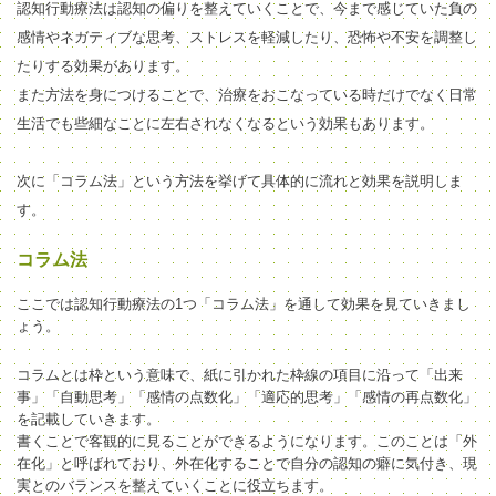
認知行動療法は認知の偏りを整えていくことで、今まで感じていた負の
感情やネガティブな思考、ストレスを軽減
したり、恐怖や不安を調整し
たり
する効果があります。
また方法を身につけることで、治療をおこなっている時だけでなく日常
生活でも些細なことに左右されなくなるという効果もあります。
次に「コラム法」という方法を挙げて具体的に流れと効果を説明しま
す。
コラム法
ここでは認知行動療法の1つ「コラム法」を通して効果を見ていきまし
ょう。
コラムとは枠という意味で、紙に引かれた枠線の項目に沿って「出来
事」「自動思考」「感情の点数化」「適応的思考」「感情の再点数化」
を記載していきます。
書くことで客観的に見ることができるようになります。このことは「外
在化」と呼ばれており、外在化することで自分の認知の癖に気付き、現
実とのバランスを整えていくことに役立ちます。