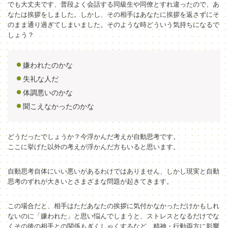
でも大丈夫です、普段よく会話する同級生や同僚とすれ違ったので、あ
なたは挨拶をしました。しかし、その相手はあなたに挨拶を返さずにそ
のまま通り過ぎてしまいました。そのような時どういう気持ちになるで
しょう？
嫌われたのかな
失礼な人だ
体調悪いのかな
聞こえなかったのかな
どうだったでしょうか？今浮かんだ考えが自動思考です。
ここに挙げた以外の考えが浮かんだ方もいると思います。
自動思考自体にいい悪いがあるわけではありません、しかし現実と自動
思考のずれが大きいとさまざまな問題が起きてきます。
この場合だと、相手はただあなたの挨拶に気付かなかっただけかもしれ
ないのに「嫌われた」と思い悩んでしまうと、ストレスとなるだけでな
くその後の相手との関係もぎくしゃくするなど、精神・行動両方に影響