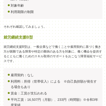
対象年齢
利用期限の制限
それぞれ確認してみましょう。
就労継続支援B型
就労継続支援B型は、一般企業などで働くこと
や雇用契約に基づく働き
方が困難である障害や特定の難病のある
方を対象に、
働く機会を提供す
るとともに
働くためのスキル取得の
サポート
をおこな
う障害
福祉サービ
スです。
雇用契約：なし
利用料：
所得（世帯収入）による ※自己負担額が発生す
る場合もあり
賃金：工賃が支払われる
平均工賃：16,507円（月額）、233円（時間額）※令和
3
年
度実績